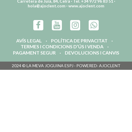
Carretera de Juià, 84, Celrà · Tel. +34 972 96 83 51 ·
hola@ajoclent.com
·
www.ajoclent.com
AVÍS LEGAL
POLÍTICA DE PRIVACITAT
TERMES I CONDICIONS D’ÚS I VENDA
PAGAMENT SEGUR
DEVOLUCIONS I CANVIS
2024 © LA MEVA JOGUINA ESPJ · POWERED꞉ AJOCLENT