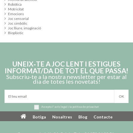
Robòtica
Motricitat
Emocions
Joc sensorial
Joc simbòlic
Joc lliure, imaginació
Bioplàstic
UNEIX‑TE A JOC LENT I ESTIGUES
INFORMAT/DA DE TOT EL QUE PASSA!
Subscriu‑te a la nostra newsletter per estar al
dia de totes les novetats!
Accepto l'
avís legal
i la
política de privacitat
Botiga
Nosaltres
Blog
Contacte