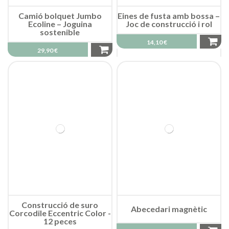
Camió bolquet Jumbo
Eines de fusta amb bossa –
Ecoline – Joguina
Joc de construcció i rol
sostenible
14,10 €
29,90 €
Construcció de suro
Abecedari magnètic
Corcodile Eccentric Color -
12 peces