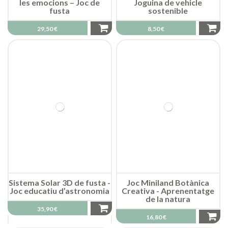
les emocions – Joc de
Joguina de vehicle
fusta
sostenible
29,50 €
8,50 €
Sistema Solar 3D de fusta -
Joc Miniland Botànica
Joc educatiu d’astronomia
Creativa - Aprenentatge
de la natura
35,90 €
16,80 €