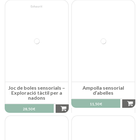
Exhaurit
Joc de boles sensorials –
Ampolla sensorial
Exploració tàctil per a
d’abelles
nadons
11,50 €
28,50 €