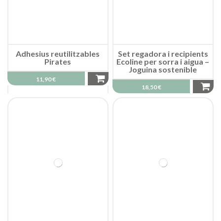
Adhesius reutilitzables
Set regadora i recipients
Pirates
Ecoline per sorra i aigua –
Joguina sostenible
11,90 €
18,50 €