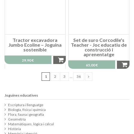
Tractor excavadora
Set de suro Corcodile's
Jumbo Ecoline – Joguina
Teacher - Joc educatiu de
sostenible
construcció i
aprenentatge
29,90 €
65,00 €
1
2
3
…
36
Joguines educatives
Escriptura i llenguatge
Biología, física i química
Flora, fauna i geografía
Geometría
Matemàtiques, lògica i càlcul
Història
Memòria i atenció