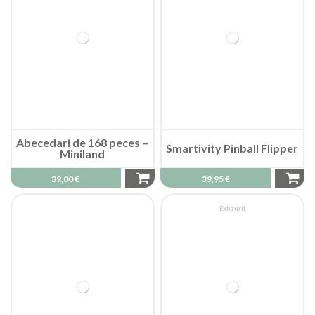
Abecedari de 168 peces –
Smartivity Pinball Flipper
Miniland
39,00 €
39,95 €
Exhaurit