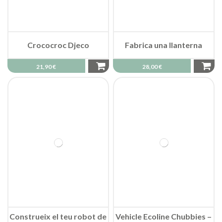
Crococroc Djeco
Fabrica una llanterna
21,90 €
28,00 €
Construeix el teu robot de
Vehicle Ecoline Chubbies –