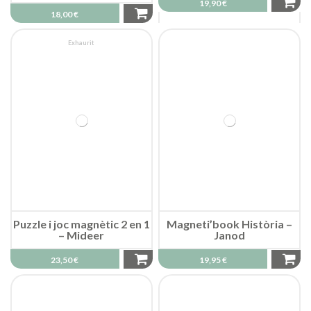
19,90 €
18,00 €
Exhaurit
Puzzle i joc magnètic 2 en 1
Magneti’book Història –
– Mideer
Janod
23,50 €
19,95 €