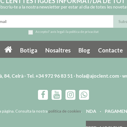
OC LENT I ESTIGUES INFORMAT/DA DE TOT 
bscriu‑te a la nostra newsletter per estar al dia de totes les noveta
Accepto l'
avís legal
i la
política de privacitat
Botiga
Nosaltres
Blog
Contacte
, 84, Celrà · Tel. +34 972 96 83 51 ·
hola@ajoclent.com
·
w
ITAT
TERMES I CONDICIONS D’ÚS I VENDA
PAGAMEN
 pàgina. Consulta la nostra
política de cookies
.