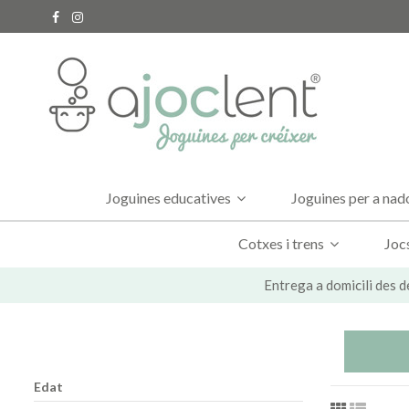
Joguines educatives
Joguines per a na
Cotxes i trens
Joc
Entrega a domicili des d
Edat