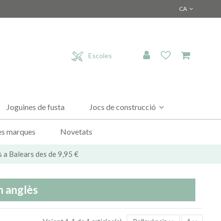
CA
Escoles
Joguines de fusta
Jocs de construcció
es marques
Novetats
s a Balears des de 9,95 €
n anglès