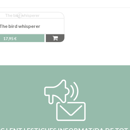
The bird whisperer
17,95 €