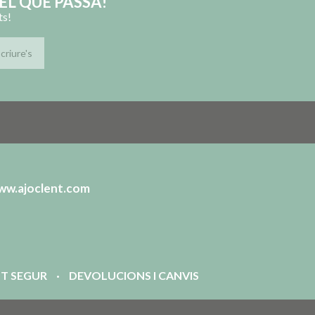
EL QUE PASSA!
ts!
ww.ajoclent.com
T SEGUR
DEVOLUCIONS I CANVIS