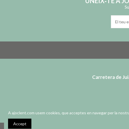
UNEIX‑TE A J
Su
Carretera de Juià
AVÍS LEGAL
POLÍTICA DE PRIVAC
A ajoclent.com usem cookies, que acceptes en navegar per la nostra
Accept