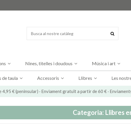
dons
Nines, titelles i doudous
Música i art
s de taula
Accessoris
Llibres
Les nostr
e 4,95 € (peninsular) · Enviament gratuït a partir de 60 € · Enviament
Categoria: Llibres e