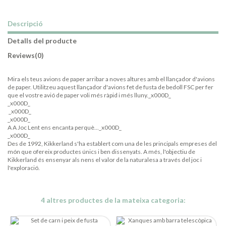
Descripció
Detalls del producte
Reviews
(0)
Mira els teus avions de paper arribar a noves altures amb el llançador d'avions
de paper. Utilitzeu aquest llançador d'avions fet de fusta de bedoll FSC per fer
que el vostre avió de paper voli més ràpid i més lluny._x000D_
_x000D_
_x000D_
_x000D_
A A Joc Lent ens encanta perquè..._x000D_
_x000D_
Des de 1992, Kikkerland s'ha establert com una de les principals empreses del
món que ofereix productes únics i ben dissenyats. A més, l'objectiu de
Kikkerland és ensenyar als nens el valor de la naturalesa a través del joc i
l'exploració.
4 altres productes de la mateixa categoria: