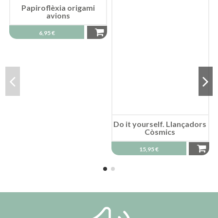
Papiroflèxia origami
avions
6,95 €
Do it yourself. Llançadors
Còsmics
15,95 €