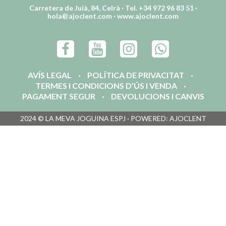
Carretera de Juià, 84, Celrà · Tel. +34 972 96 83 51 ·
hola@ajoclent.com
·
www.ajoclent.com
AVÍS LEGAL
POLÍTICA DE PRIVACITAT
TERMES I CONDICIONS D’ÚS I VENDA
PAGAMENT SEGUR
DEVOLUCIONS I CANVIS
2024 © LA MEVA JOGUINA ESPJ · POWERED꞉ AJOCLENT