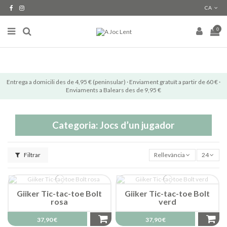
CA
0
Entrega a domicili des de 4,95 € (peninsular) · Enviament gratuït a partir de 60 € ·
Enviaments a Balears des de 9,95 €
Categoria: Jocs d’un jugador
Filtrar
Rellevància
24
Giiker Tic-tac-toe Bolt
Giiker Tic-tac-toe Bolt
rosa
verd
37,90 €
37,90 €