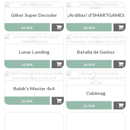
Exhaurit
Giiker Super Decoder
¡Ardillas! d'SMARTGAMES
44,90 €
18,00 €
Lunar Landing
Batalla de Genios
16,00 €
26,95 €
Rubik's Master 4x4
Cubimag
22,50 €
21,50 €