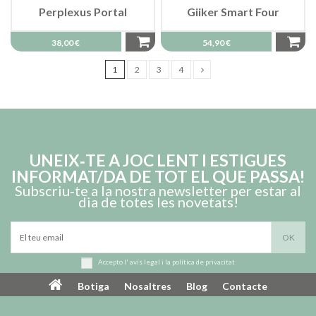
Perplexus Portal
Giiker Smart Four
38,00 €
54,90 €
1
2
3
4
UNEIX‑TE A JOC LENT I ESTIGUES
INFORMAT/DA DE TOT EL QUE PASSA!
Subscriu‑te a la nostra newsletter per estar al
dia de totes les novetats!
Accepto l'
avís legal
i la
política de privacitat
Botiga
Nosaltres
Blog
Contacte