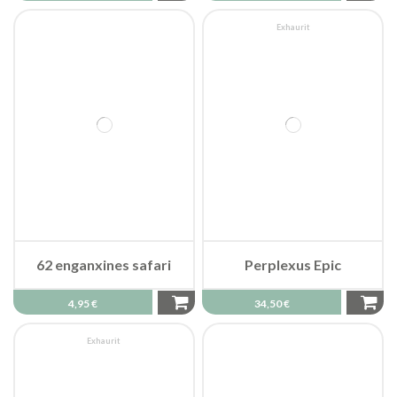
Exhaurit
62 enganxines safari
Perplexus Epic
4,95 €
34,50 €
Exhaurit