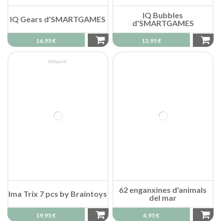
IQ Bubbles
IQ Gears d'SMARTGAMES
d'SMARTGAMES
16,95 €
13,95 €
Exhaurit
62 enganxines d'animals
Ima Trix 7 pcs by Braintoys
del mar
19,95 €
4,95 €