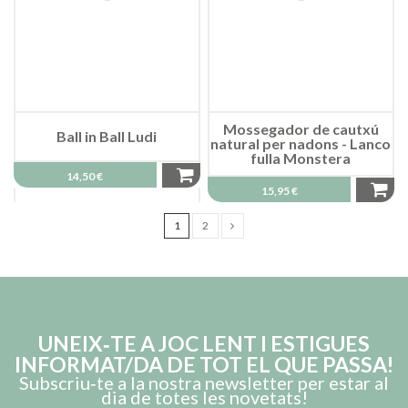
Mossegador de cautxú
Ball in Ball Ludi
natural per nadons - Lanco
fulla Monstera
14,50 €
15,95 €
1
2
UNEIX‑TE A JOC LENT I ESTIGUES
INFORMAT/DA DE TOT EL QUE PASSA!
Subscriu‑te a la nostra newsletter per estar al
dia de totes les novetats!