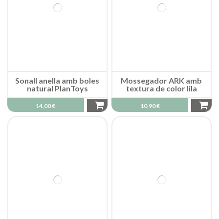
Sonall anella amb boles
Mossegador ARK amb
natural PlanToys
textura de color lila
14,00 €
10,90 €