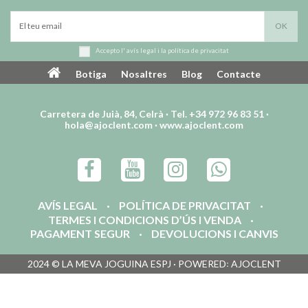
Accepto l'
avís legal
i la
política de privacitat
Botiga
Nosaltres
Blog
Contacte
Carretera de Juià, 84, Celrà · Tel. +34 972 96 83 51 ·
hola@ajoclent.com
·
www.ajoclent.com
AVÍS LEGAL
POLÍTICA DE PRIVACITAT
TERMES I CONDICIONS D’ÚS I VENDA
PAGAMENT SEGUR
DEVOLUCIONS I CANVIS
2024 © LA MEVA JOGUINA ESPJ · POWERED꞉ AJOCLENT