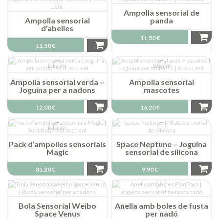
Ampolla sensorial de
Ampolla sensorial
panda
d’abelles
11,50 €
11,50 €
Exhaurit
Exhaurit
Ampolla sensorial verda –
Ampolla sensorial
Joguina per a nadons
mascotes
12,00 €
16,20 €
Exhaurit
Pack d’ampolles sensorials
Space Neptune – Joguina
Magic
sensorial de silicona
35,20 €
9,90 €
Bola Sensorial Weibo
Anella amb boles de fusta
Space Venus
per nadó