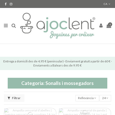
CA
0
Entrega a domicili des de 4,95 € (peninsular) · Enviament gratuït a partir de 60 € ·
Enviaments a Balears des de 9,95 €
Categoria: Sonalls i mossegadors
Filtrar
Rellevància
24
Exhaurit