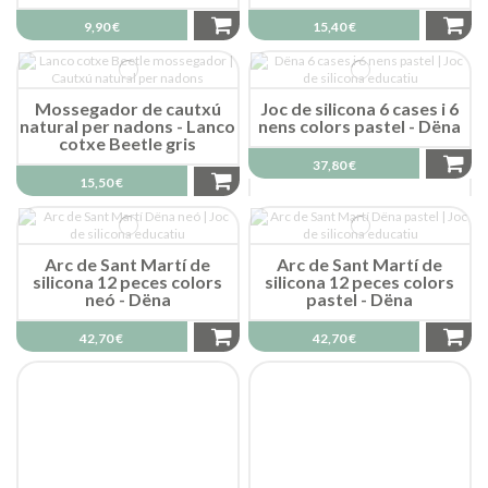
9,90 €
15,40 €
Mossegador de cautxú
Joc de silicona 6 cases i 6
natural per nadons - Lanco
nens colors pastel - Dëna
cotxe Beetle gris
37,80 €
15,50 €
Arc de Sant Martí de
Arc de Sant Martí de
silicona 12 peces colors
silicona 12 peces colors
neó - Dëna
pastel - Dëna
42,70 €
42,70 €