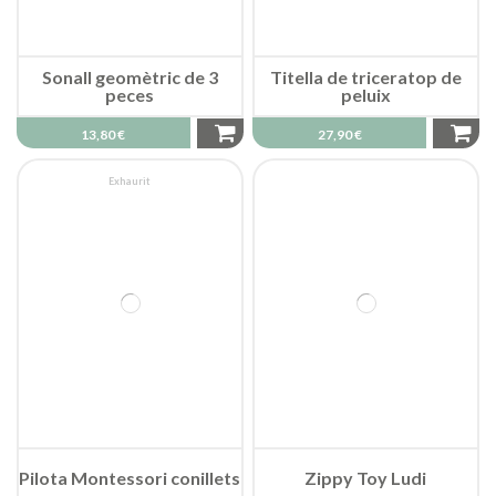
Sonall geomètric de 3
Titella de triceratop de
peces
peluix
13,80 €
27,90 €
Exhaurit
Pilota Montessori conillets
Zippy Toy Ludi