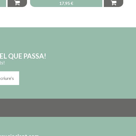
17,95 €
EL QUE PASSA!
ts!