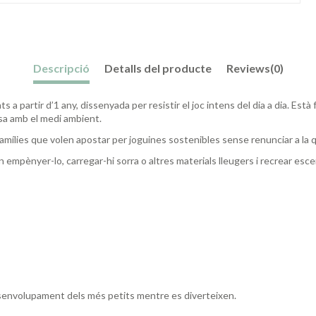
Descripció
Detalls del producte
Reviews
(0)
 a partir d’1 any, dissenyada per resistir el joc intens del dia a dia. Es
sa amb el medi ambient.
famílies que volen apostar per joguines sostenibles sense renunciar a la qua
n empènyer-lo, carregar-hi sorra o altres materials lleugers i recrear esce
esenvolupament dels més petits mentre es diverteixen.