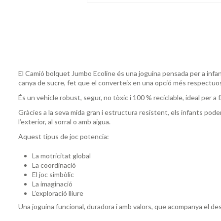
El Camió bolquet Jumbo Ecoline és una joguina pensada per a infants
canya de sucre, fet que el converteix en una opció més respectuo
És un vehicle robust, segur, no tòxic i 100 % reciclable, ideal per a 
Gràcies a la seva mida gran i estructura resistent, els infants pode
l’exterior, al sorral o amb aigua.
Aquest tipus de joc potencia:
La motricitat global
La coordinació
El joc simbòlic
La imaginació
L’exploració lliure
Una joguina funcional, duradora i amb valors, que acompanya el d