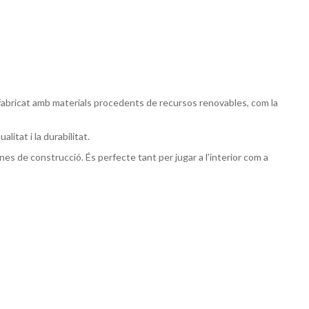
tà fabricat amb materials procedents de recursos renovables, com la
litat i la durabilitat.
nes de construcció. És perfecte tant per jugar a l’interior com a