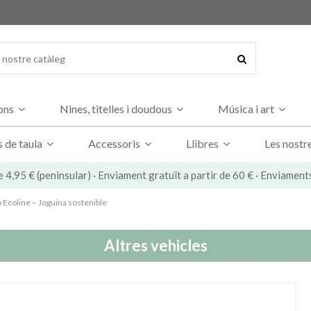
dons
Nines, titelles i doudous
Música i art
s de taula
Accessoris
Llibres
Les nostr
e 4,95 € (peninsular) · Enviament gratuït a partir de 60 € · Enviament
Ecoline – Joguina sostenible
Altres vehicles