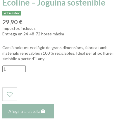
Ecoline – Joguina sostenible
En estoc
29,90 €
Impostos inclosos
Entrega en 24-48-72 hores màxim
Camió bolquet ecològic de grans dimensions, fabricat amb
materials renovables i 100 % reciclables. Ideal per al joc lliure i
simbòlic a partir d’1 any.
Afegir a la cistella