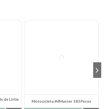
s de Little
Motocicleta iMMaster 183 Peces