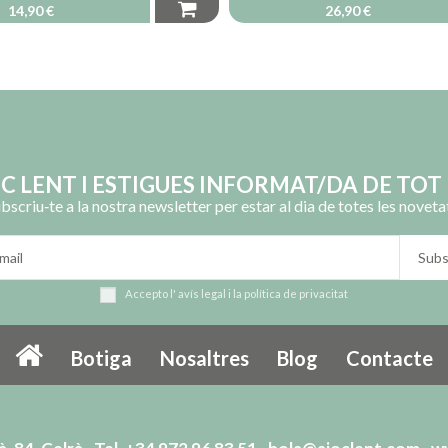
14,90 €
26,90 €
OC LENT I ESTIGUES INFORMAT/DA DE TOT 
bscriu‑te a la nostra newsletter per estar al dia de totes les noveta
Accepto l'
avís legal
i la
política de privacitat
Botiga
Nosaltres
Blog
Contacte