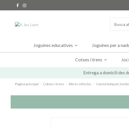
Joguines educatives
Joguines per a na
Cotxes i trens
Joc
Entrega a domicili des d
Pàgina principal
Cotxes i trens
Altres vehicles
Camió bolquet Jumbo 