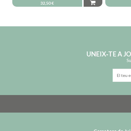
32,50 €
UNEIX‑TE A J
Su