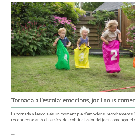
Tornada a l’escola: emocions, joc i nous com
La tornada a l’escola és un moment ple d’emocions, retrobaments i
reconnectar amb els amics, descobrir el valor del joc i començar el c