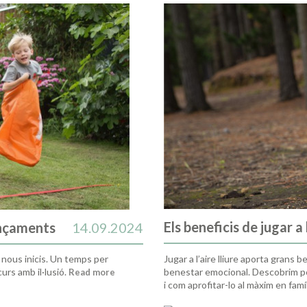
Els beneficis de jugar a l
ençaments
14.09.2024
Jugar a l’aire lliure aporta grans 
 nous inicis. Un temps per
benestar emocional. Descobrim per
urs amb il·lusió.
Read more
i com aprofitar-lo al màxim en famí