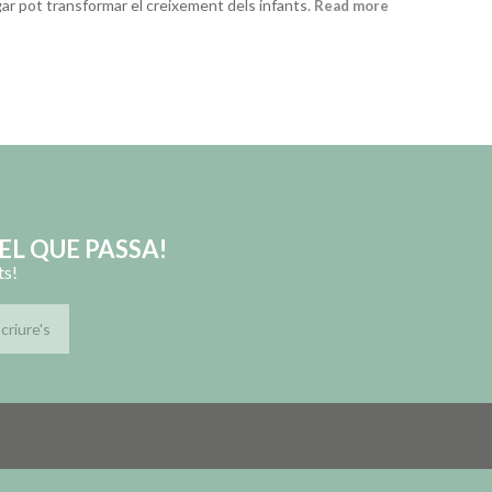
gar pot transformar el creixement dels infants.
Read more
EL QUE PASSA!
ts!