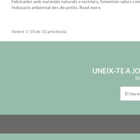
Fabricades amb materials naturals o reciclats, fomenten valors com 
l’educació ambiental des de petits.
Read more
Veient 1-10 de 10 articles(s)
UNEIX‑TE A J
Su