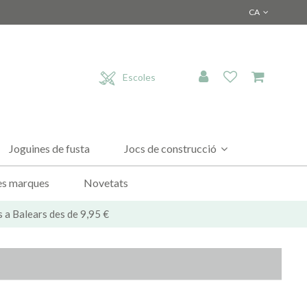
CA
Escoles
Joguines de fusta
Jocs de construcció
es marques
Novetats
s a Balears des de 9,95 €