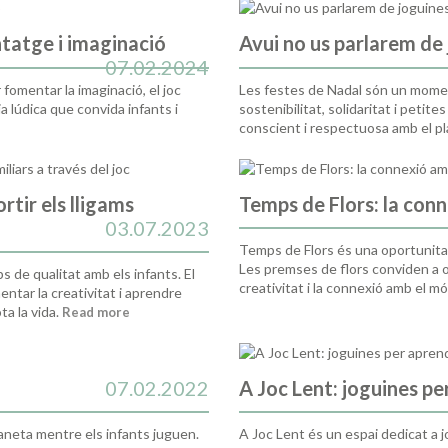
ntatge i imaginació
Avui no us parlarem de
07.02.2024
fomentar la imaginació, el joc
Les festes de Nadal són un mome
a lúdica que convida infants i
sostenibilitat, solidaritat i peti
conscient i respectuosa amb el pla
rtir els lligams
Temps de Flors: la con
03.07.2023
Temps de Flors és una oportunitat 
Les premses de flors conviden a obs
 de qualitat amb els infants. El
creativitat i la connexió amb el m
entar la creativitat i aprendre
a la vida.
Read more
07.02.2022
A Joc Lent: joguines pe
aneta mentre els infants juguen.
A Joc Lent és un espai dedicat a 