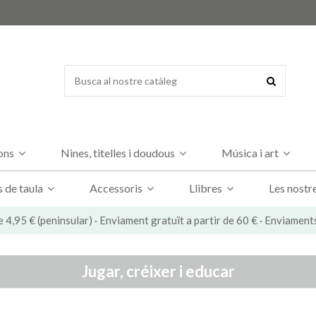
dons
Nines, titelles i doudous
Música i art
s de taula
Accessoris
Llibres
Les nostr
e 4,95 € (peninsular) · Enviament gratuït a partir de 60 € · Enviament
Jugar, créixer i educar