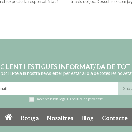
el respecte, la responsabilitat i
través del joc. Descobreix com ju
OC LENT I ESTIGUES INFORMAT/DA DE TOT 
bscriu‑te a la nostra newsletter per estar al dia de totes les noveta
Accepto l'
avís legal
i la
política de privacitat
Botiga
Nosaltres
Blog
Contacte