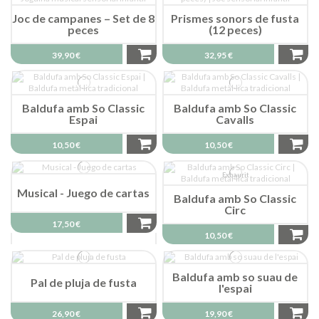
Joc de campanes – Set de 8
Prismes sonors de fusta
peces
(12 peces)
39,90 €
32,95 €
Baldufa amb So Classic
Baldufa amb So Classic
Espai
Cavalls
10,50 €
10,50 €
Exhaurit
Musical - Juego de cartas
Baldufa amb So Classic
Circ
17,50 €
10,50 €
Baldufa amb so suau de
Pal de pluja de fusta
l'espai
26,90 €
19,90 €