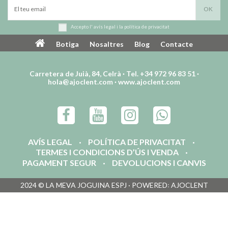
Accepto l'
avís legal
i la
política de privacitat
Botiga
Nosaltres
Blog
Contacte
Carretera de Juià, 84, Celrà · Tel. +34 972 96 83 51 ·
hola@ajoclent.com
·
www.ajoclent.com
AVÍS LEGAL
POLÍTICA DE PRIVACITAT
TERMES I CONDICIONS D’ÚS I VENDA
PAGAMENT SEGUR
DEVOLUCIONS I CANVIS
2024 © LA MEVA JOGUINA ESPJ · POWERED꞉ AJOCLENT