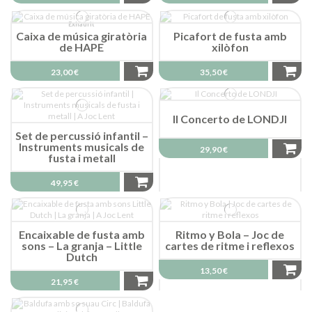
Exhaurit
Caixa de música giratòria
Picafort de fusta amb
de HAPE
xilòfon
23,00 €
35,50 €
Il Concerto de LONDJI
Set de percussió infantil –
Instruments musicals de
29,90 €
fusta i metall
49,95 €
Encaixable de fusta amb
Ritmo y Bola – Joc de
sons – La granja – Little
cartes de ritme i reflexos
Dutch
13,50 €
21,95 €