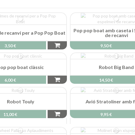
Pop pop boat amb caseta i
e recanvi per a Pop Pop Boat
de recanvi
3,50 €
9,50 €
op pop boat clàssic
Robot Big Band
6,00 €
14,50 €
Robot Touly
Avió Stratoliner amb f
11,00 €
9,95 €