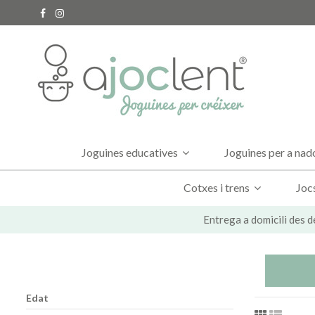
Joguines educatives
Joguines per a na
Cotxes i trens
Joc
Entrega a domicili des d
Edat