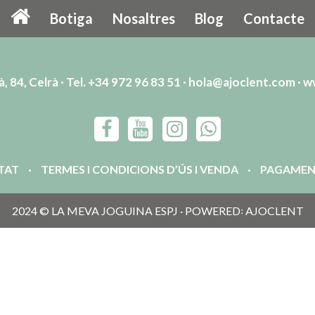
Botiga
Nosaltres
Blog
Contacte
, 84, Celrà · Tel. +34 972 96 83 51 ·
hola@ajoclent.com
·
w
ITAT
TERMES I CONDICIONS D’ÚS I VENDA
PAGAMEN
2024 © LA MEVA JOGUINA ESPJ · POWERED꞉ AJOCLENT