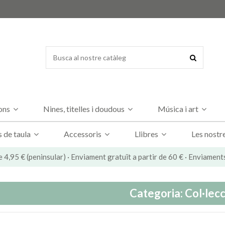
dons
Nines, titelles i doudous
Música i art
s de taula
Accessoris
Llibres
Les nostr
e 4,95 € (peninsular) · Enviament gratuït a partir de 60 € · Enviament
Categoria: Col·lecc