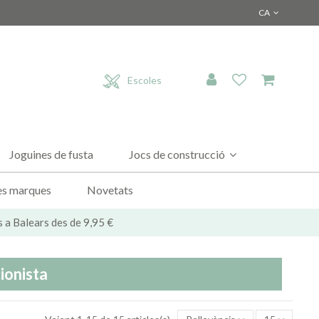
CA
Escoles
Joguines de fusta
Jocs de construcció
es marques
Novetats
s a Balears des de 9,95 €
ionista