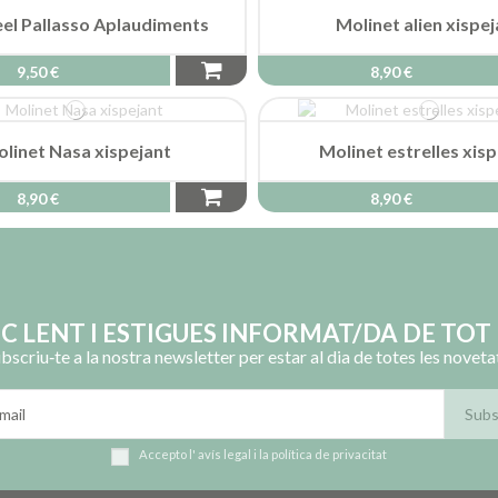
el Pallasso Aplaudiments
Molinet alien xispe
9,50 €
8,90 €
linet Nasa xispejant
Molinet estrelles xis
8,90 €
8,90 €
OC LENT I ESTIGUES INFORMAT/DA DE TOT 
bscriu‑te a la nostra newsletter per estar al dia de totes les noveta
Accepto l'
avís legal
i la
política de privacitat