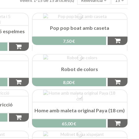
Veient 1-15 de 15 articles(s)
Rellevància
15
Pop pop boat amb caseta
 5 espelmes
7,50 €
Robot de colors
8,00 €
ricció
Home amb maleta original Paya (18 cm)
65,00 €