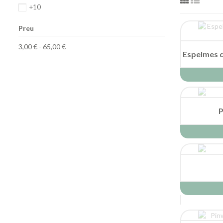
+10
Preu
3,00 € - 65,00 €
Espelmes d
P