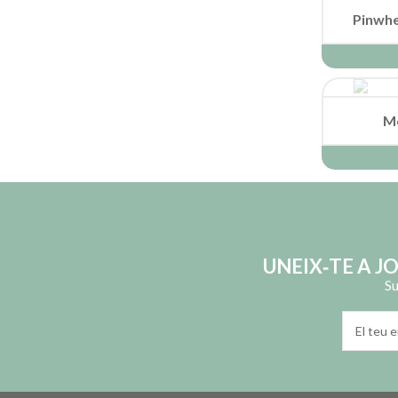
Pinwhe
Mo
UNEIX‑TE A J
Su