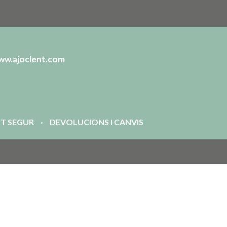
ww.ajoclent.com
T SEGUR
DEVOLUCIONS I CANVIS