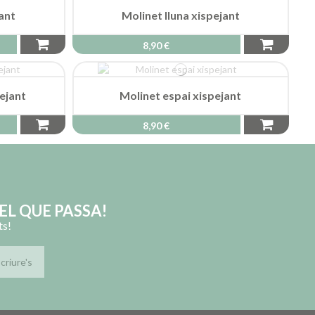
jant
Molinet lluna xispejant
8,90 €
pejant
Molinet espai xispejant
8,90 €
EL QUE PASSA!
ts!