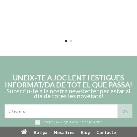
UNEIX‑TE A JOC LENT I ESTIGUES
INFORMAT/DA DE TOT EL QUE PASSA!
Subscriu‑te a la nostra newsletter per estar al
dia de totes les novetats!
Accepto l'
avís legal
i la
política de privacitat
Botiga
Nosaltres
Blog
Contacte