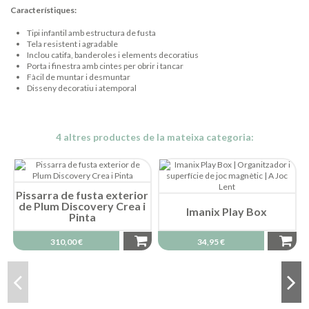
Característiques:
Tipi infantil amb estructura de fusta
Tela resistent i agradable
Inclou catifa, banderoles i elements decoratius
Porta i finestra amb cintes per obrir i tancar
Fàcil de muntar i desmuntar
Disseny decoratiu i atemporal
4 altres productes de la mateixa categoria:
Pissarra de fusta exterior
de Plum Discovery Crea i
Imanix Play Box
Pinta
310,00 €
34,95 €