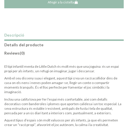
Afegir a la cistella
Descripció
Detalls del producte
Reviews
(0)
El tipi infantil menta de Little Dutch és molt més que una joguina: és un espai
propi per als infants, un refugi on imaginar, jugar i descansar.
Amb el seu disseny suau i elegant, aquest tipi crea un racó acollidor dins de
casa on els nens i nenes poden amagar-se, llegir un conte o compartir
moments tranquils. És el lloc perfecte per fomentar el joc simbòlic i la
imaginació.
Inclou una catifa tova per fer l’espai més confortable, així com detalls
decoratius com banderoles i plomes que aporten calidesa i un toc especial. La
seva estructura és estable i resistent, amb pals de fusta i tela de qualitat,
pensada per a un ús diari tant a interiors com, puntualment, a exteriors.
Aquest tipus d’espais són molt valuosos per als infants, ja que els permeten
crear un “racó propi”, afavorint el joc autònom, la calma i la creativitat.