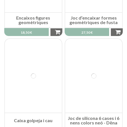
Encaixos figures
Joc d’encaixar formes
geomètriques
geomètriques de fusta
18,50 €
27,50 €
Joc de silicona 6 cases i 6
Caixa golpeja i cau
nens colors neó - Dëna