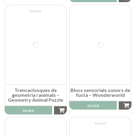
Exhaurit
Trencaclosques de
Blocs sensorials sonors de
geometria i animals –
fusta – Wonderworld
Geometry Animal Puzzle
30,50 €
18,00 €
Exhaurit