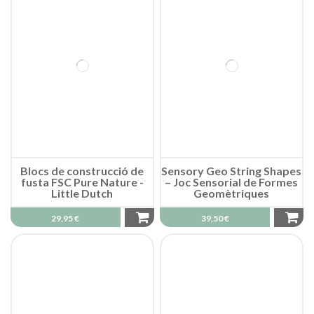
Blocs de construcció de
Sensory Geo String Shapes
fusta FSC Pure Nature -
– Joc Sensorial de Formes
Little Dutch
Geomètriques
29,95 €
39,50 €