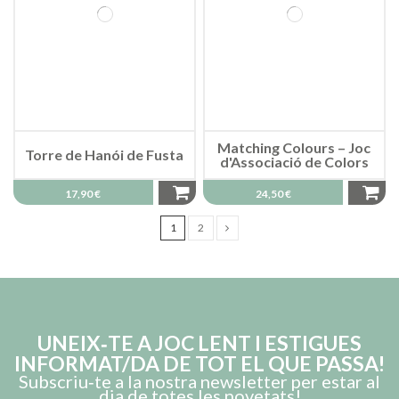
Matching Colours – Joc
Torre de Hanói de Fusta
d'Associació de Colors
17,90 €
24,50 €
1
2
UNEIX‑TE A JOC LENT I ESTIGUES
INFORMAT/DA DE TOT EL QUE PASSA!
Subscriu‑te a la nostra newsletter per estar al
dia de totes les novetats!