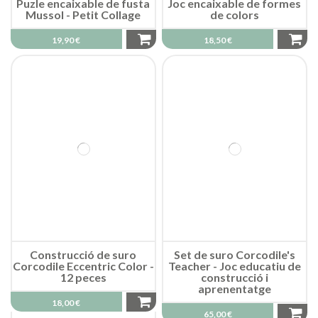
Puzle encaixable de fusta
Joc encaixable de formes
Mussol - Petit Collage
de colors
19,90 €
18,50 €
Construcció de suro
Set de suro Corcodile's
Corcodile Eccentric Color -
Teacher - Joc educatiu de
12 peces
construcció i
aprenentatge
18,00 €
65,00 €