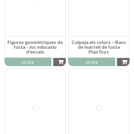
Figures geomètriques de
Colpeja els colors – Banc
fusta · Joc educatiu
de martell de fusta
d’encaix
PlanToys
21,50 €
25,50 €