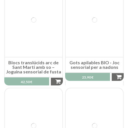
Blocs translúcids arc de
Gots apilables BIO · Joc
Sant Martí amb so –
sensorial per a nadons
Joguina sensorial de fusta
25,90 €
42,50 €