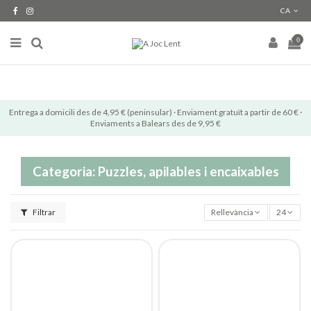
CA
0
Entrega a domicili des de 4,95 € (peninsular) · Enviament gratuït a partir de 60 € ·
Enviaments a Balears des de 9,95 €
Categoria: Puzzles, apilables i encaixables
Filtrar
Rellevància
24