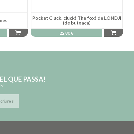
Pocket Cluck, cluck! The fox! de LONDJI
ames
(de butxaca)
22,80 €
EL QUE PASSA!
ts!