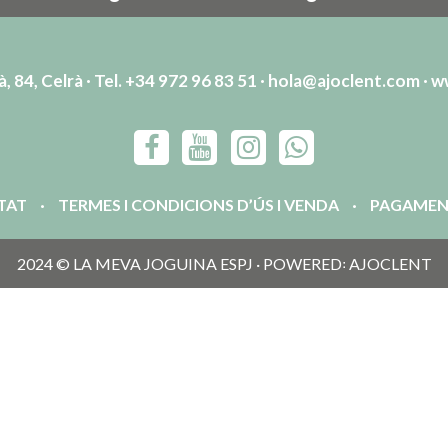
, 84, Celrà · Tel. +34 972 96 83 51 ·
hola@ajoclent.com
·
w
ITAT
TERMES I CONDICIONS D’ÚS I VENDA
PAGAMEN
2024 © LA MEVA JOGUINA ESPJ · POWERED꞉ AJOCLENT