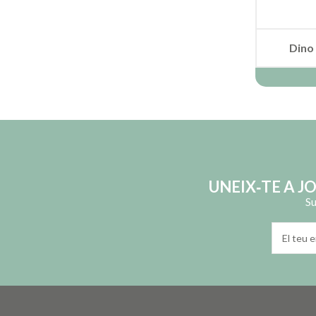
Dino
UNEIX‑TE A J
Su