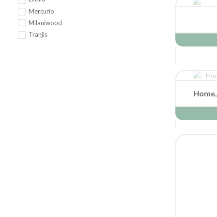
Mercurio
Milaniwood
Tranjis
Home,
Flip 7 –