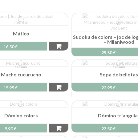
Mático
Sudoku de colors – joc de lò
– Milaniwood
16,50 €
29,50 €
Exhaurit
Exhaurit
Mucho cucurucho
Sopa de bellota
15,95 €
22,95 €
Dòmino colors
Dòmino triangula
9,90 €
23,50 €