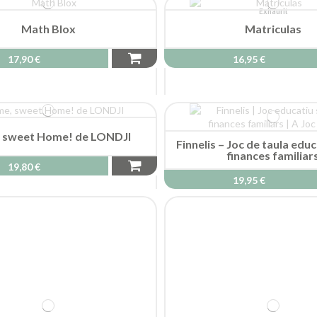
Exhaurit
Math Blox
Matriculas
17,90 €
16,95 €
 sweet Home! de LONDJI
Finnelis – Joc de taula edu
finances familiar
19,80 €
19,95 €
 Joc de cartes de reflexos i
combinacions
15,95 €