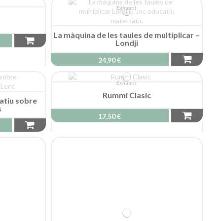
Exhaurit
La màquina de les taules de multiplicar –
Londji
24,90 €
Exhaurit
Rummi Clasic
catiu sobre
s
17,50 €