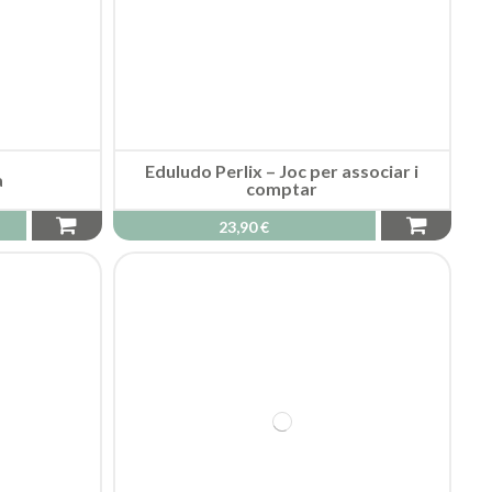
Eduludo Perlix – Joc per associar i
a
comptar
23,90 €