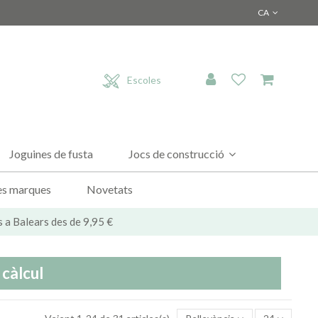
CA
Escoles
Joguines de fusta
Jocs de construcció
es marques
Novetats
s a Balears des de 9,95 €
 càlcul