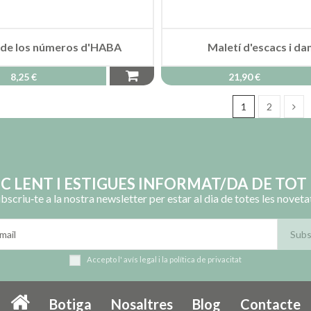
 de los números d'HABA
Maletí d'escacs i d
8,25 €
21,90 €
1
2
OC LENT I ESTIGUES INFORMAT/DA DE TOT 
bscriu‑te a la nostra newsletter per estar al dia de totes les noveta
Accepto l'
avís legal
i la
política de privacitat
Botiga
Nosaltres
Blog
Contacte