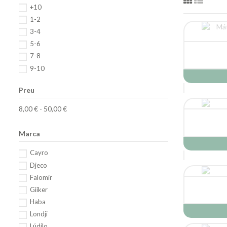
+10
1-2
3-4
5-6
7-8
9-10
Preu
8,00 € - 50,00 €
Marca
Cayro
Djeco
Falomir
Giiker
Haba
Londji
Lúdilo