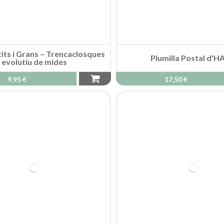
tits i Grans – Trencaclosques
Plumilla Postal d'
evolutiu de mides
9,95 €
17,50 €