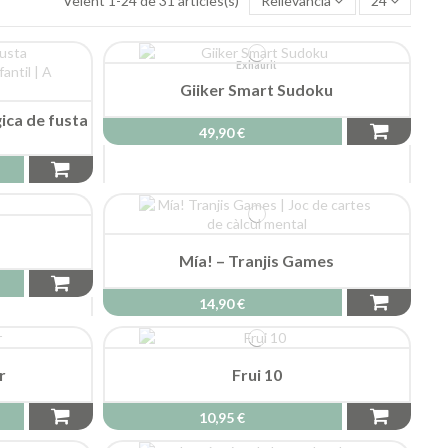
Veient 1-24 de 31 articles(s)
Rellevància
24
Exhaurit
Giiker Smart Sudoku
gica de fusta
49,90 €
s
Mía! – Tranjis Games
14,90 €
r
Frui 10
10,95 €