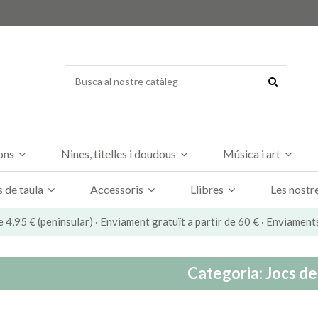
dons
Nines, titelles i doudous
Música i art
s de taula
Accessoris
Llibres
Les nostr
e 4,95 € (peninsular) · Enviament gratuït a partir de 60 € · Enviament
Categoria: Jocs de