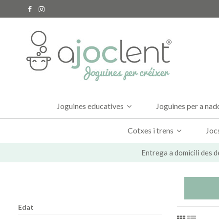
Joguines educatives
Joguines per a na
Cotxes i trens
Joc
Entrega a domicili des d
Edat