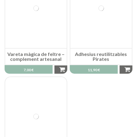
Vareta màgica de feltre –
Adhesius reutilitzables
complement artesanal
Pirates
7,00 €
11,90 €