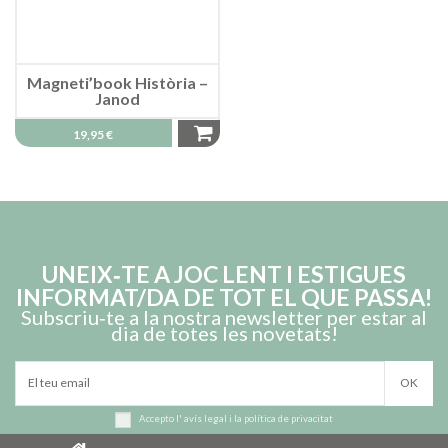
Magneti’book Història –
Janod
19,95 €
UNEIX‑TE A JOC LENT I ESTIGUES
INFORMAT/DA DE TOT EL QUE PASSA!
Subscriu‑te a la nostra newsletter per estar al
dia de totes les novetats!
Accepto l'
avís legal
i la
política de privacitat