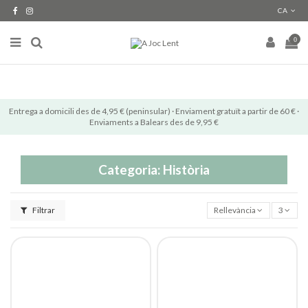
CA
0
Entrega a domicili des de 4,95 € (peninsular) · Enviament gratuït a partir de 60 € ·
Enviaments a Balears des de 9,95 €
Categoria: Història
Filtrar
Rellevància
3