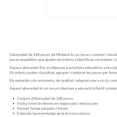
L'abecedari de 168 peces de Miniland és un recurs complet i versàti
peces ampliables que ajuden els infants a identificar, reconèixer i o
Aquest abecedari físic és ideal per a activitats educatives a l'escola
Els infants poden classificar, agrupar i combinar les peces per form
Els materials són resistents, de qualitat i adaptats per a un ús con
Aquest abecedari és un recurs ideal per a educació infantil i primàri
Conjunt d’Abecedari de 168 peces
Inclou totes les lletres en majúscules i minúscules
Permet formar paraules i frases
Estimula l’aprenentatge de la lectoescriptura