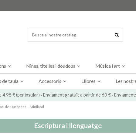
dons
Nines, titelles i doudous
Música i art
s de taula
Accessoris
Llibres
Les nostr
e 4,95 € (peninsular) · Enviament gratuït a partir de 60 € · Enviament
ri de 168 peces – Miniland
Escriptura i llenguatge