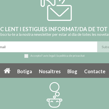
OC LENT I ESTIGUES INFORMAT/DA DE TOT 
bscriu‑te a la nostra newsletter per estar al dia de totes les noveta
Accepto l'
avís legal
i la
política de privacitat
Botiga
Nosaltres
Blog
Contacte