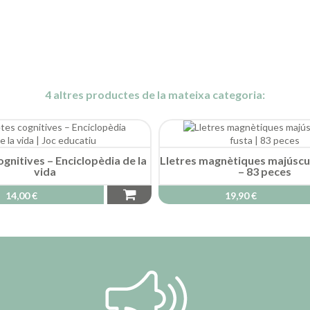
4 altres productes de la mateixa categoria:
gnitives – Enciclopèdia de la
Lletres magnètiques majúscu
vida
– 83 peces
14,00 €
19,90 €