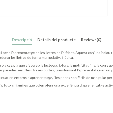
Descripció
Detalls del producte
Reviews
(0)
l per a l'aprenentatge de les lletres de l’alfabet. Aquest conjunt inclou 
rdenar les lletres de forma manipulativa i lúdica.
 o a casa, ja que afavoreix la lectoescriptura, la motricitat fina, la corres
ar paraules senzilles i frases curtes, transformant l'aprenentatge en un j
tinuat en entorns d’aprenentatge, i les peces són fàcils de manipular per 
a, tutors i famílies que volen oferir una experiència d’aprenentatge activa 