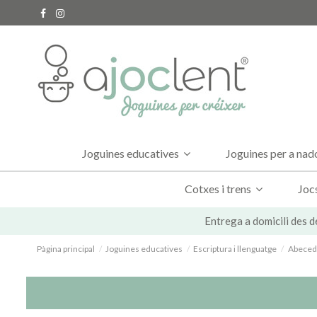
Joguines educatives
Joguines per a na
Cotxes i trens
Joc
Entrega a domicili des d
Pàgina principal
Joguines educatives
Escriptura i llenguatge
Abeceda