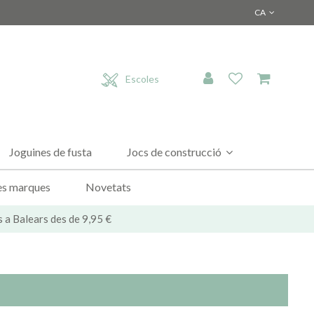
CA
Escoles
Joguines de fusta
Jocs de construcció
es marques
Novetats
s a Balears des de 9,95 €