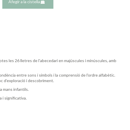
Afegir a la cistella
totes les 26 lletres de l'abecedari en majúscules i minúscules, amb
pondència entre sons i símbols i la comprensió de l'ordre alfabètic.
oc d’exploració i descobriment.
a mans infantils.
i significativa.