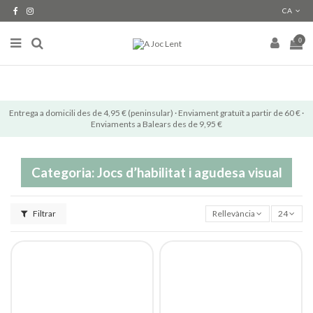
CA
0
Entrega a domicili des de 4,95 € (peninsular) · Enviament gratuït a partir de 60 € ·
Enviaments a Balears des de 9,95 €
Categoria: Jocs d’habilitat i agudesa visual
Filtrar
Rellevància
24