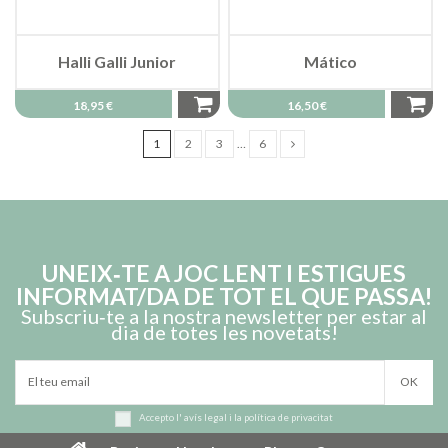
Halli Galli Junior
Mático
18,95 €
16,50 €
1
2
3
…
6
UNEIX‑TE A JOC LENT I ESTIGUES
INFORMAT/DA DE TOT EL QUE PASSA!
Subscriu‑te a la nostra newsletter per estar al
dia de totes les novetats!
Accepto l'
avís legal
i la
política de privacitat