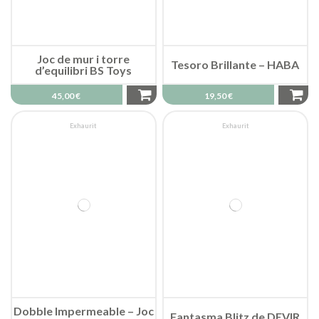
Joc de mur i torre
Tesoro Brillante – HABA
d’equilibri BS Toys
45,00 €
19,50 €
Exhaurit
Exhaurit
Dobble Impermeable – Joc
Fantasma Blitz de DEVIR