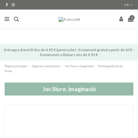
CA
0
Entrega a domicili des de 4,95 € (peninsular) · Enviament gratuït a partir de 60 € ·
Enviaments a Balears des de 9,95 €
Pàgina principal
Joguines educatives
Joc lliure, imaginació
Paracaigudista de
fusta
Joc lliure, imaginació