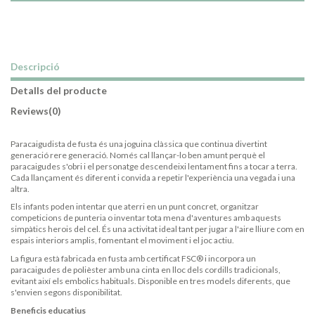
Descripció
Detalls del producte
Reviews
(0)
Paracaigudista de fusta és una joguina clàssica que continua divertint
generació rere generació. Només cal llançar-lo ben amunt perquè el
paracaigudes s'obri i el personatge descendeixi lentament fins a tocar a terra.
Cada llançament és diferent i convida a repetir l'experiència una vegada i una
altra.
Els infants poden intentar que aterri en un punt concret, organitzar
competicions de punteria o inventar tota mena d'aventures amb aquests
simpàtics herois del cel. És una activitat ideal tant per jugar a l'aire lliure com en
espais interiors amplis, fomentant el moviment i el joc actiu.
La figura està fabricada en fusta amb certificat FSC® i incorpora un
paracaigudes de polièster amb una cinta en lloc dels cordills tradicionals,
evitant així els embolics habituals. Disponible en tres models diferents, que
s'envien segons disponibilitat.
Beneficis educatius