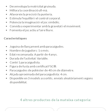
Desenvolupa la motricitat gruixuda.
Millora la coordinació ull-mà.
Afavoreix la precisió i la punteria.
Estimula l'equilibri i el control corporal.
Potencia la imaginació i el joc simbòlic.
Convida a experimentar amb la gravetat i el moviment.
Fomenta el joc actiu a l'aire lliure.
Característiques
Joguina de llançament amb paracaigudes.
Nombre de jugadors: 1 o més.
Edat recomanada: A partir de 4 anys.
Durada de l'activitat: Variable.
Conté 1 paracaigudista.
Figura de fusta amb certificat FSC®.
Paracaigudes de polièster de 40 cm de diàmetre.
Alçada aproximada del paracaigudista: 4 cm.
Disponible en 3 models assortits, enviats aleatòriament segons
disponibilitat.
4 altres productes de la mateixa categoria: