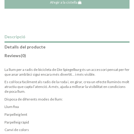
Afegir a la cistella
Descripció
Detalls del producte
Reviews
(0)
La llum per a radis de bicicleta de Die Spiegelburg és un accessori pensat per fer
que anar amb bici sigui encara més divertit… i més visible.
Es col·loca fàcilment als radis de la roda i, en girar, crea un efecte lluminós molt
atractiu que capta l’atenció. A més, ajuda a millorar la visibilitat en condicions
de poca llum.
Disposa de diferents modes de llum:
Llum fixa
Parpelleig lent
Parpelleig ràpid
Canvi de colors