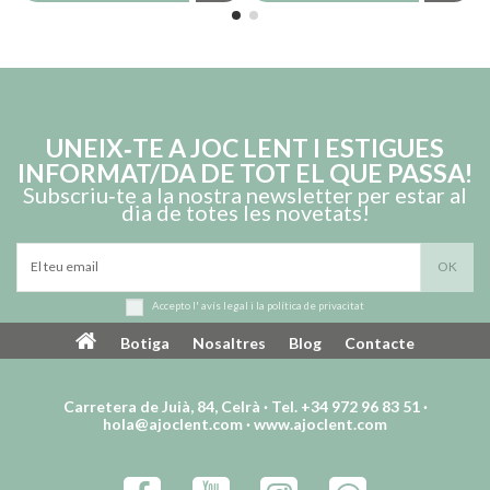
UNEIX‑TE A JOC LENT I ESTIGUES
INFORMAT/DA DE TOT EL QUE PASSA!
Subscriu‑te a la nostra newsletter per estar al
dia de totes les novetats!
Accepto l'
avís legal
i la
política de privacitat
Botiga
Nosaltres
Blog
Contacte
Carretera de Juià, 84, Celrà · Tel. +34 972 96 83 51 ·
hola@ajoclent.com
·
www.ajoclent.com