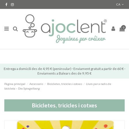
CA
0
Entrega a domicili des de 4,95 € (peninsular) · Enviament gratuït a partir de 60 € ·
Enviaments a Balears des de 9,95 €
Pàgina principal
Accessoris
Bicicletes, tricicles i cotxes
Llum per a radis de
bicicleta – Die Spiegelburg
Bicicletes, tricicles i cotxes