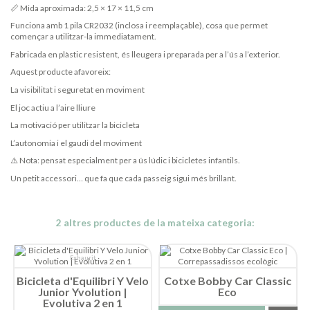
📏 Mida aproximada: 2,5 × 17 × 11,5 cm
Funciona amb 1 pila CR2032 (inclosa i reemplaçable), cosa que permet
començar a utilitzar-la immediatament.
Fabricada en plàstic resistent, és lleugera i preparada per a l’ús a l’exterior.
Aquest producte afavoreix:
La visibilitat i seguretat en moviment
El joc actiu a l’aire lliure
La motivació per utilitzar la bicicleta
L’autonomia i el gaudi del moviment
⚠️ Nota: pensat especialment per a ús lúdic i bicicletes infantils.
Un petit accessori… que fa que cada passeig sigui més brillant.
2 altres productes de la mateixa categoria:
Exhaurit
Bicicleta d'Equilibri Y Velo
Cotxe Bobby Car Classic
Junior Yvolution |
Eco
Evolutiva 2 en 1