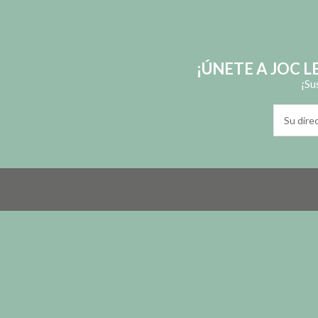
¡ÚNETE A JOC 
¡Su