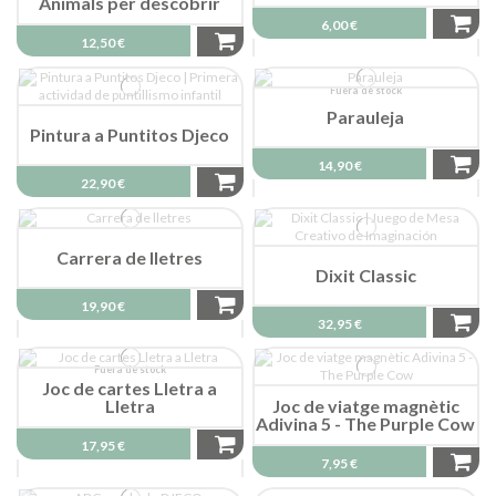
Animals per descobrir
6,00 €
12,50 €
Fuera de stock
Parauleja
Pintura a Puntitos Djeco
14,90 €
22,90 €
Carrera de lletres
Dixit Classic
19,90 €
32,95 €
Fuera de stock
Joc de cartes Lletra a
Lletra
Joc de viatge magnètic
Adivina 5 - The Purple Cow
17,95 €
7,95 €