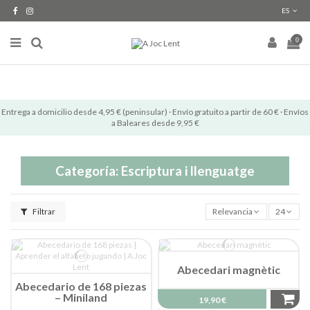
ES
0
Entrega a domicilio desde 4,95 € (peninsular) · Envío gratuito a partir de 60 € · Envíos
a Baleares desde 9,95 €
Categoría: Escriptura i llenguatge
Filtrar
Relevancia
24
Abecedari magnètic
Abecedario de 168 piezas
– Miniland
19,90 €