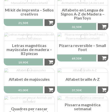
Mi kit de imprenta – Sellos
Alfabeto en Lengua de
creativos
Signos A-Z de Madera –
PlanToys
21,50 €
32,50 €
Letras magnéticas
Pizarra reversible – Small
mayúsculas de madera –
Foot
83 piezas
69,50 €
19,90 €
Alfabet de majúscules
Alfabet braille A-Z
45,00 €
37,50 €
Pissarra magnètica
Quadres per rascar
setmanal