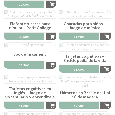
39,00 €
Fuera de stock
Elefante pizarra para
Charadas para niños –
dibujar – Petit Collage
Juego de mímica
32,50 €
11,90 €
Joc de lliscament
Tarjetas cognitivas –
Enciclopedia de la vida
23,50 €
14,00 €
Tarjetas cognitivas en
inglés – Juego de
Números en Braille del 1 al
vocabulario y aprendizaje
10 de madera
14,00 €
19,50 €