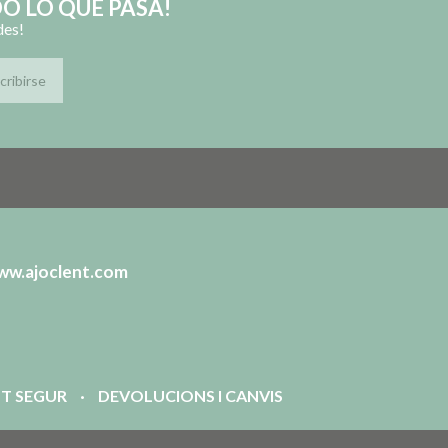
O LO QUE PASA!
des!
ww.ajoclent.com
T SEGUR
DEVOLUCIONS I CANVIS