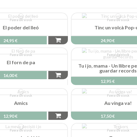
Fuera de stock
Fuera de stock
El poder del lleó
Tinc un volcà Pop-
24,95 €
24,90 €
Fuera de stock
Fuera de stock
El forn de pa
Tu i jo, mama - Un llibre pe
guardar records
16,00 €
12,95 €
Fuera de stock
Fuera de stock
Amics
Au vinga va!
12,90 €
17,50 €
Fuera de stock
Fuera de stock