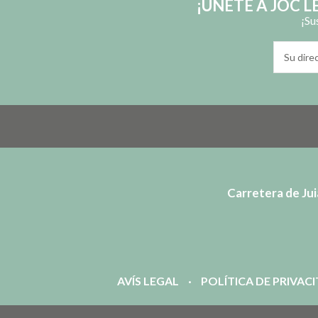
¡ÚNETE A JOC 
¡Su
Carretera de Juià
AVÍS LEGAL
POLÍTICA DE PRIVAC