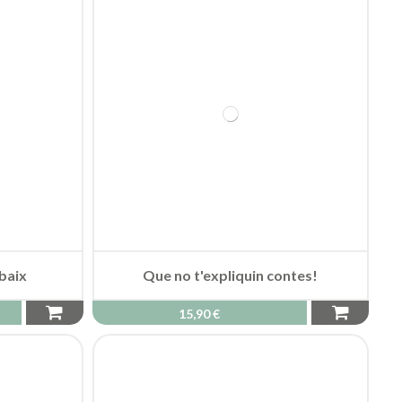
 baix
Que no t'expliquin contes!
15,90 €