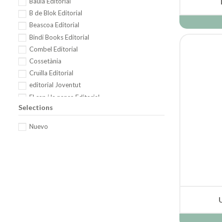
Baula Editorial
B de Blok Editorial
Beascoa Editorial
Bindi Books Editorial
Combel Editorial
Cossetània
Cruïlla Editorial
editorial Joventut
El cep i la nansa Editorial
Selections
Estrella Polar Editorial
Excellence Editorial
Nuevo
Flamboyant Editorial
ing Edicions
Kairat
Kalandraka Editorial
Libros del Zorro Rojo
OQO Editora