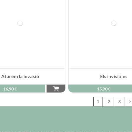
Aturem la invasió
Els invisibles
16,90 €
15,90 €
1
2
3