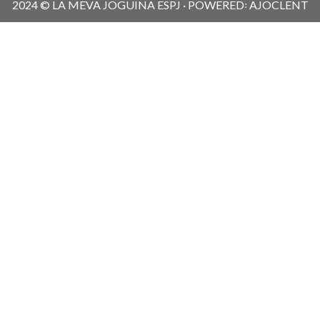
2024 © LA MEVA JOGUINA ESPJ · POWERED꞉ AJOCLENT