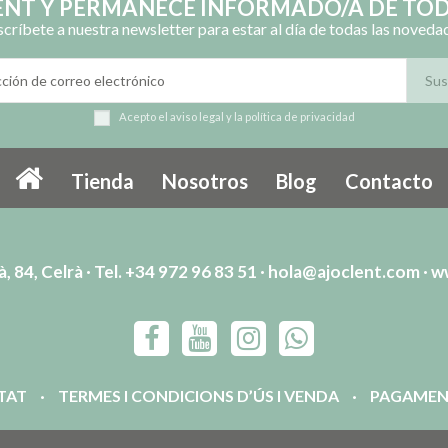
LENT Y PERMANECE INFORMADO/A DE TOD
scríbete a nuestra newsletter para estar al día de todas las noveda
Acepto el
aviso legal
y la
política de privacidad
Tienda
Nosotros
Blog
Contacto
, 84, Celrà · Tel. +34 972 96 83 51 ·
hola@ajoclent.com
·
w
ITAT
TERMES I CONDICIONS D’ÚS I VENDA
PAGAMEN