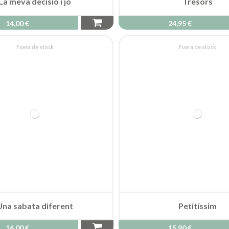
La meva decisió i jo
Tresors
14,00 €
24,95 €
Fuera de stock
Fuera de stock
Una sabata diferent
Petitíssim
16,00 €
15,90 €