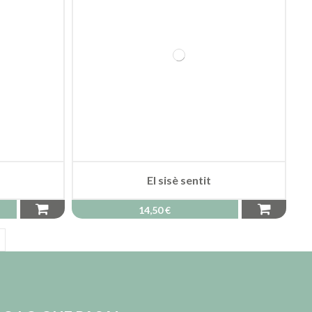
El sisè sentit
14,50 €