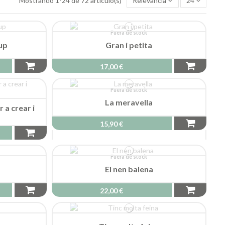
Mostrando 1-24 de 72 artículo(s)
Relevancia
24
Fuera de stock
up
Gran i petita
17,00 €
Fuera de stock
La meravella
r a crear i
15,90 €
Fuera de stock
El nen balena
22,00 €