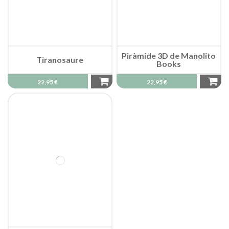
Piràmide 3D de Manolito
Tiranosaure
Books
22,95 €
22,95 €