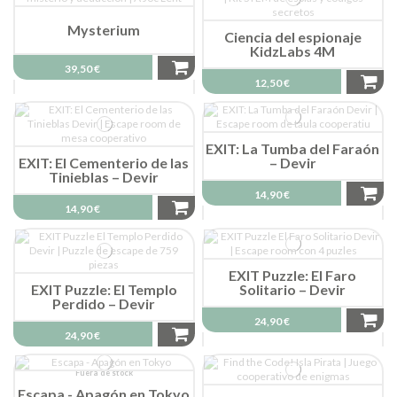
Mysterium
Ciencia del espionaje
KidzLabs 4M
39,50 €
12,50 €
EXIT: La Tumba del Faraón
EXIT: El Cementerio de las
– Devir
Tinieblas – Devir
14,90 €
14,90 €
EXIT Puzzle: El Faro
EXIT Puzzle: El Templo
Solitario – Devir
Perdido – Devir
24,90 €
24,90 €
Fuera de stock
Escapa - Apagón en Tokyo