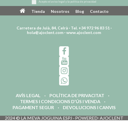
Acepto el
aviso legal
y la
política de privacidad
Tienda
Nosotros
Blog
Contacto
Carretera de Juià, 84, Celrà · Tel. +34 972 96 83 51 ·
hola@ajoclent.com
·
www.ajoclent.com
AVÍS LEGAL
POLÍTICA DE PRIVACITAT
TERMES I CONDICIONS D’ÚS I VENDA
PAGAMENT SEGUR
DEVOLUCIONS I CANVIS
2024 © LA MEVA JOGUINA ESPJ · POWERED꞉ AJOCLENT