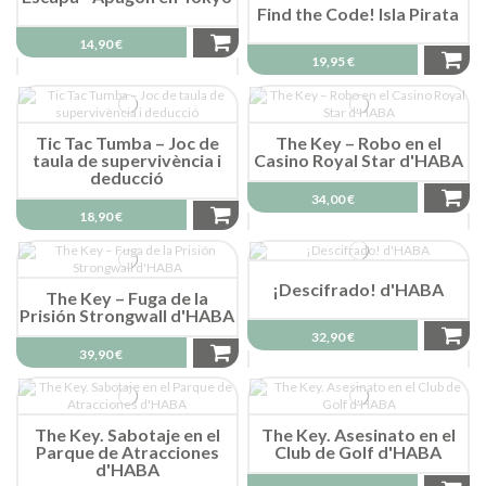
Find the Code! Isla Pirata
14,90 €
19,95 €
Tic Tac Tumba – Joc de
The Key – Robo en el
taula de supervivència i
Casino Royal Star d'HABA
deducció
34,00 €
18,90 €
¡Descifrado! d'HABA
The Key – Fuga de la
Prisión Strongwall d'HABA
32,90 €
39,90 €
The Key. Sabotaje en el
The Key. Asesinato en el
Parque de Atracciones
Club de Golf d'HABA
d'HABA