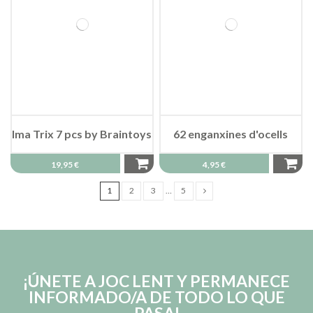
Ima Trix 7 pcs by Braintoys
62 enganxines d'ocells
19,95 €
4,95 €
1
2
3
…
5
¡ÚNETE A JOC LENT Y PERMANECE
INFORMADO/A DE TODO LO QUE
PASA!