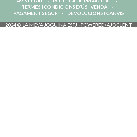
AVÍS LEGAL
POLÍTICA DE PRIVACITAT
TERMES I CONDICIONS D’ÚS I VENDA
PAGAMENT SEGUR
DEVOLUCIONS I CANVIS
2024 © LA MEVA JOGUINA ESPJ · POWERED꞉ AJOCLENT