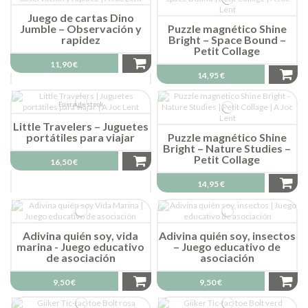
Juego de cartas Dino
Jumble – Observación y
Puzzle magnético Shine
rapidez
Bright – Space Bound –
Petit Collage
11,90 €
14,95 €
Fuera de stock
Little Travelers – Juguetes
portátiles para viajar
Puzzle magnético Shine
Bright – Nature Studies –
Petit Collage
16,50 €
14,95 €
Adivina quién soy, vida
Adivina quién soy, insectos
marina - Juego educativo
– Juego educativo de
de asociación
asociación
9,50 €
9,50 €