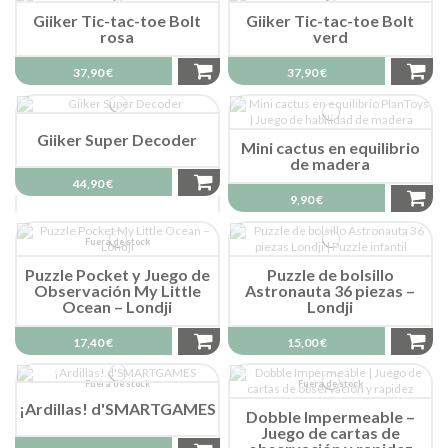
Giiker Tic-tac-toe Bolt
Giiker Tic-tac-toe Bolt
rosa
verd
37,90 €
37,90 €
Giiker Super Decoder
Mini cactus en equilibrio
de madera
44,90 €
9,90 €
Fuera de stock
Puzzle Pocket y Juego de
Puzzle de bolsillo
Observación My Little
Astronauta 36 piezas –
Ocean – Londji
Londji
17,40 €
15,00 €
Fuera de stock
Fuera de stock
¡Ardillas! d'SMARTGAMES
Dobble Impermeable –
Juego de cartas de