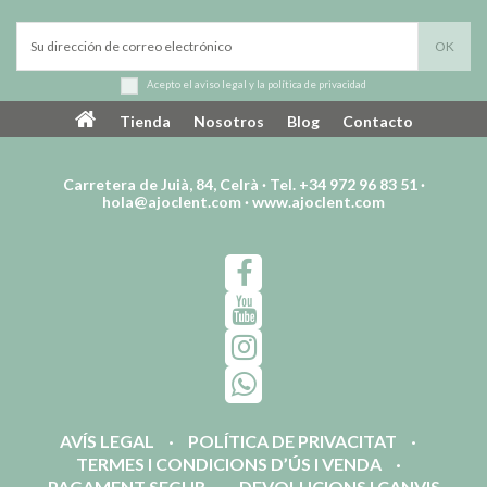
Acepto el
aviso legal
y la
política de privacidad
Tienda
Nosotros
Blog
Contacto
Carretera de Juià, 84, Celrà · Tel. +34 972 96 83 51 ·
hola@ajoclent.com
·
www.ajoclent.com
AVÍS LEGAL
POLÍTICA DE PRIVACITAT
TERMES I CONDICIONS D’ÚS I VENDA
PAGAMENT SEGUR
DEVOLUCIONS I CANVIS