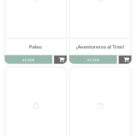
Paleo
¡Aventureros al Tren!
43,50 €
47,95 €