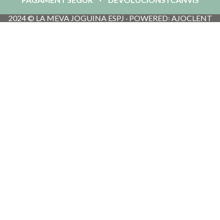
2024 © LA MEVA JOGUINA ESPJ · POWERED꞉ AJOCLENT