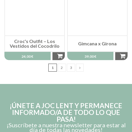
Croc's Outfit – Los
Gimcana x Girona
Vestidos del Cocodrilo
24,00 €
39,00 €
1
2
3
¡ÚNETE A JOC LENT Y PERMANECE
INFORMADO/A DE TODO LO QUE
PASA!
¡Suscríbete a nuestra newsletter para estar al
día de todas las novedades!