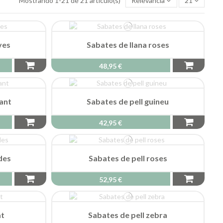
Mostrando 1-21 de 21 artículo(s)
Relevancia
21
ves
Sabates de llana roses
48,95 €
fant
Sabates de pell guineu
42,95 €
des
Sabates de pell roses
52,95 €
at
Sabates de pell zebra