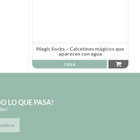
Magic Socks – Calcetines mágicos que
aparecen con agua
7,95 €
O LO QUE PASA!
des!