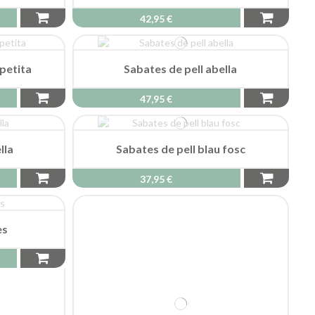
42,95 €
 petita
Sabates de pell abella
47,95 €
lla
Sabates de pell blau fosc
37,95 €
es