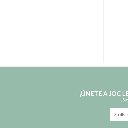
¡ÚNETE A JOC 
¡Su