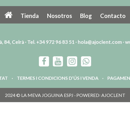
Tienda
Nosotros
Blog
Contacto
, 84, Celrà · Tel. +34 972 96 83 51 ·
hola@ajoclent.com
·
w
ITAT
TERMES I CONDICIONS D’ÚS I VENDA
PAGAMEN
2024 © LA MEVA JOGUINA ESPJ · POWERED꞉ AJOCLENT