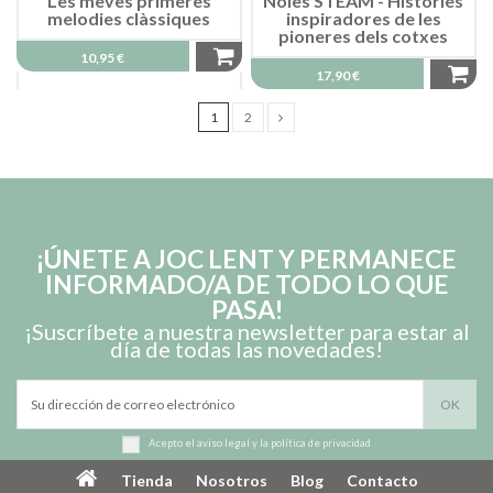
Les meves primeres
Noies STEAM - Històries
melodies clàssiques
inspiradores de les
pioneres dels cotxes
10,95 €
17,90 €
1
2
¡ÚNETE A JOC LENT Y PERMANECE
INFORMADO/A DE TODO LO QUE
PASA!
¡Suscríbete a nuestra newsletter para estar al
día de todas las novedades!
Acepto el
aviso legal
y la
política de privacidad
Tienda
Nosotros
Blog
Contacto