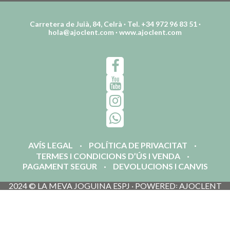
Carretera de Juià, 84, Celrà · Tel. +34 972 96 83 51 ·
hola@ajoclent.com
·
www.ajoclent.com
AVÍS LEGAL
POLÍTICA DE PRIVACITAT
TERMES I CONDICIONS D’ÚS I VENDA
PAGAMENT SEGUR
DEVOLUCIONS I CANVIS
2024 © LA MEVA JOGUINA ESPJ · POWERED꞉ AJOCLENT