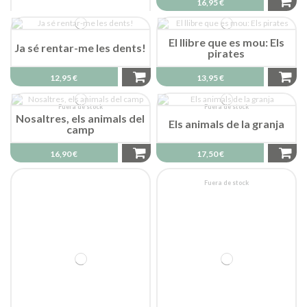
16,95 €
El llibre que es mou: Els
Ja sé rentar-me les dents!
pirates
12,95 €
13,95 €
Fuera de stock
Fuera de stock
Nosaltres, els animals del
Els animals de la granja
camp
16,90 €
17,50 €
Fuera de stock
Sona el violí
15,90 €