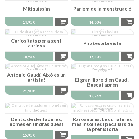
Fuera de stock
Fuera de stock
Mitiquíssim
Parlem de la menstruació
14,95 €
14,00 €
Fuera de stock
Fuera de stock
Curiositats per a gent
Pirates a la vista
curiosa
18,95 €
18,50 €
Fuera de stock
Fuera de stock
Antonio Gaudí. Això és un
artista!
El gran llibre d’en Gaudí.
Busca i aprèn
21,90 €
16,95 €
Fuera de stock
Dents: de dentadures,
Rarosaures. Les criatures
només en tindràs dues!
més insòlites i peculiars de
la prehistòria
15,95 €