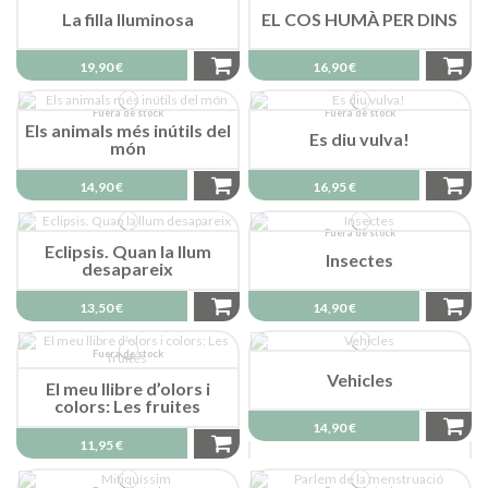
La filla lluminosa
EL COS HUMÀ PER DINS
19,90 €
16,90 €
Fuera de stock
Fuera de stock
Els animals més inútils del
Es diu vulva!
món
14,90 €
16,95 €
Fuera de stock
Eclipsis. Quan la llum
Insectes
desapareix
13,50 €
14,90 €
Fuera de stock
Vehicles
El meu llibre d’olors i
colors: Les fruites
14,90 €
11,95 €