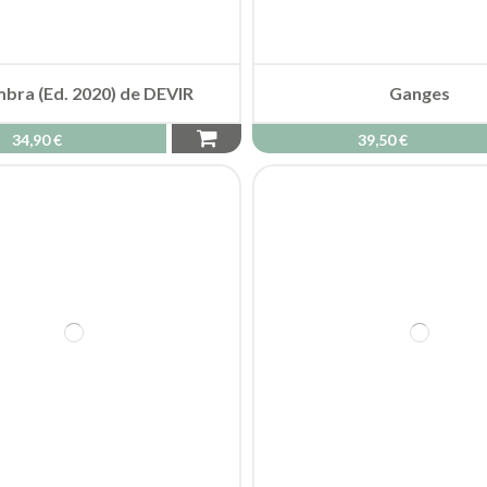
Plenus
Jaipur
14,90 €
19,90 €