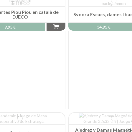
Fuera de stock
artes Piou Piou en català de
Svoora Escacs, dames i 
DJECO
9,95 €
34,95 €
Ajedrez y Damas Magnéti
Pandemic
Grande 32 x 32 c
39,50 €
23,95 €
s Leyendas de Andor
La Isla Prohibida
39,00 €
24,00 €
Fuera de stock