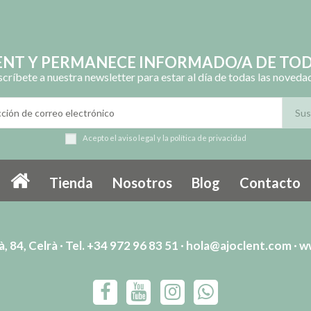
, 84, Celrà · Tel. +34 972 96 83 51 ·
hola@ajoclent.com
·
w
ITAT
TERMES I CONDICIONS D’ÚS I VENDA
PAGAMEN
2024 © LA MEVA JOGUINA ESPJ · POWERED꞉ AJOCLENT