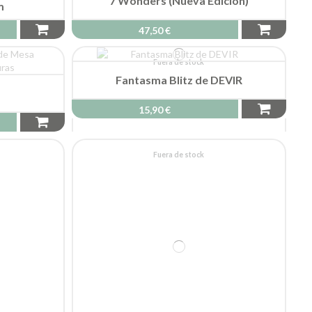
Pócimas y Brebajes
45,00 €