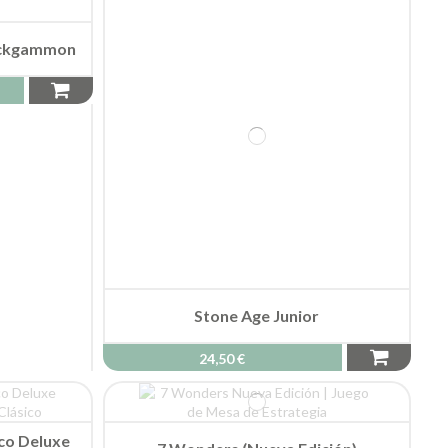
backgammon
Stone Age Junior
24,50 €
co Deluxe
7 Wonders (Nueva Edición)
m
47,50 €
Fuera de stock
Fantasma Blitz de DEVIR
15,90 €
Fuera de stock