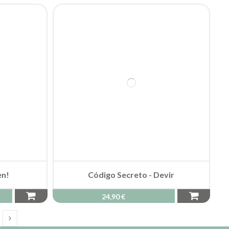
en!
Código Secreto - Devir
24,90 €
O LO QUE PASA!
des!