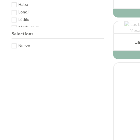
Haba
Londji
Lúdilo
Marbushka
Selections
Mercurio
Milaniwood
Nuevo
Petit collage
Rubik's
Small Foot
Smart Games
Svoora
Alham
Tranjis