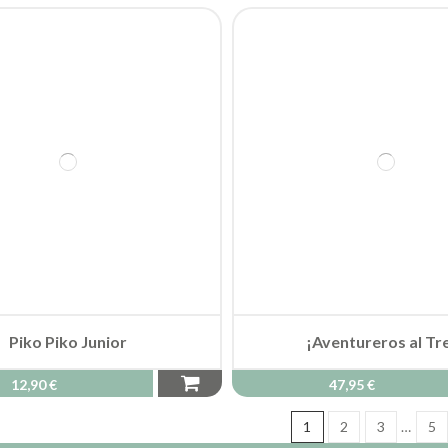
Piko Piko Junior
¡Aventureros al Tr
12,90 €
47,95 €
1
2
3
…
5
LENT Y PERMANECE INFORMADO/A DE TOD
scríbete a nuestra newsletter para estar al día de todas las noveda
Acepto el
aviso legal
y la
política de privacidad
Tienda
Nosotros
Blog
Contacto