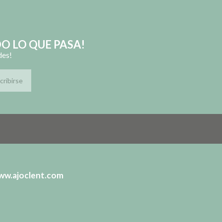
ww.ajoclent.com
T SEGUR
DEVOLUCIONS I CANVIS