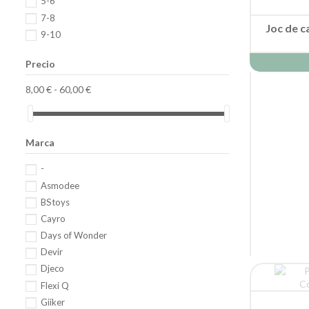
5-6
7-8
Joc de c
9-10
Precio
8,00 € - 60,00 €
Marca
-
Asmodee
BStoys
La
Cayro
Days of Wonder
Devir
Djeco
Flexi Q
Giiker