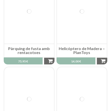
Pàrquing de fusta amb
Helicóptero de Madera –
rentacotxes
PlanToys
75,95 €
14,00 €