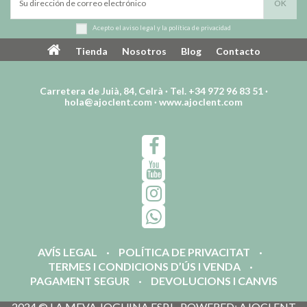
Acepto el
aviso legal
y la
política de privacidad
Tienda
Nosotros
Blog
Contacto
Carretera de Juià, 84, Celrà · Tel. +34 972 96 83 51 ·
hola@ajoclent.com
·
www.ajoclent.com
AVÍS LEGAL
POLÍTICA DE PRIVACITAT
TERMES I CONDICIONS D’ÚS I VENDA
PAGAMENT SEGUR
DEVOLUCIONS I CANVIS
2024 © LA MEVA JOGUINA ESPJ · POWERED꞉ AJOCLENT