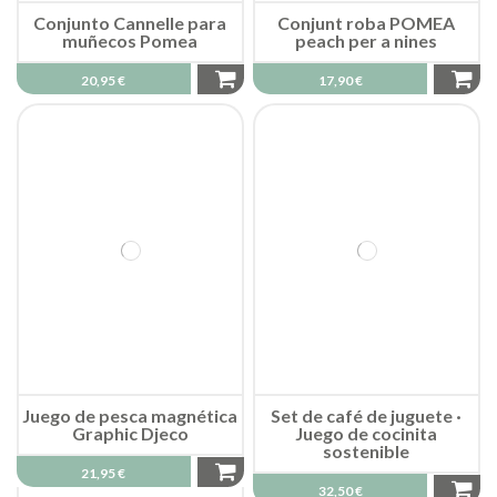
Conjunto Cannelle para
Conjunt roba POMEA
muñecos Pomea
peach per a nines
20,95 €
17,90 €
Juego de pesca magnética
Set de café de juguete ·
Graphic Djeco
Juego de cocinita
sostenible
21,95 €
32,50 €