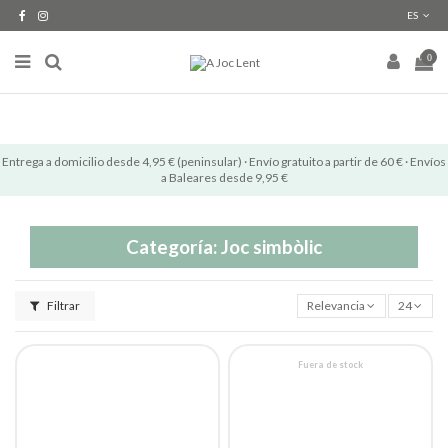
ES
0
Entrega a domicilio desde 4,95 € (peninsular) · Envío gratuito a partir de 60 € · Envíos
a Baleares desde 9,95 €
Categoría: Joc simbòlic
Filtrar
Relevancia
24
Fuera de stock