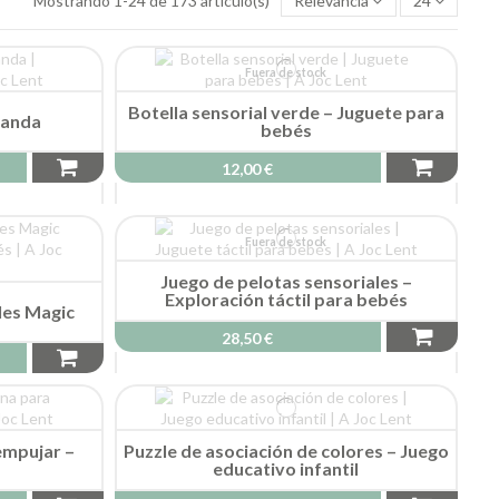
Mostrando 1-24 de 173 artículo(s)
Relevancia
24
Fuera de stock
Botella sensorial verde – Juguete para
panda
bebés
12,00 €
Fuera de stock
Juego de pelotas sensoriales –
Exploración táctil para bebés
les Magic
28,50 €
empujar –
Puzzle de asociación de colores – Juego
educativo infantil