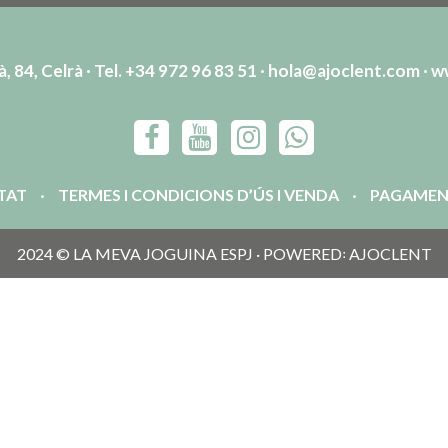
, 84, Celrà · Tel. +34 972 96 83 51 ·
hola@ajoclent.com
·
w
ITAT
TERMES I CONDICIONS D’ÚS I VENDA
PAGAMEN
2024 © LA MEVA JOGUINA ESPJ · POWERED꞉ AJOCLENT