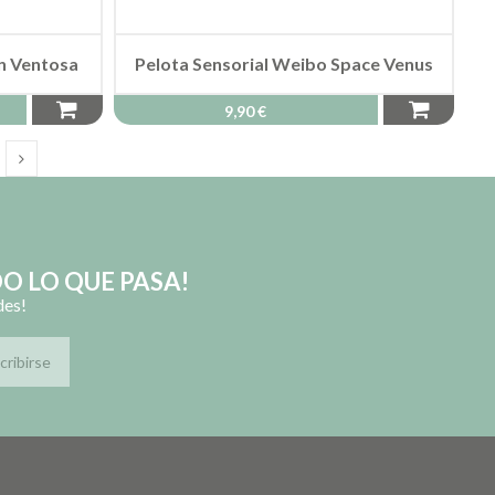
on Ventosa
Pelota Sensorial Weibo Space Venus
9,90 €
O LO QUE PASA!
des!