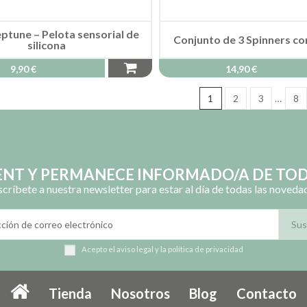
ptune – Pelota sensorial de
Conjunto de 3 Spinners c
silicona
9,90 €
14,90 €
1
2
3
…
8
LENT Y PERMANECE INFORMADO/A DE TOD
scríbete a nuestra newsletter para estar al día de todas las noveda
Acepto el
aviso legal
y la
política de privacidad
Tienda
Nosotros
Blog
Contacto