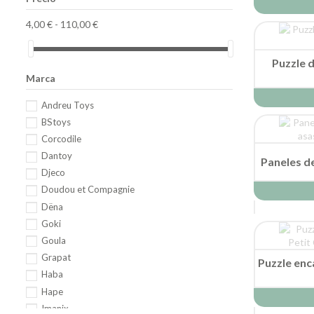
4,00 € - 110,00 €
Puzzle d
Marca
Andreu Toys
BStoys
Corcodile
Dantoy
Paneles d
Djeco
Doudou et Compagnie
Dëna
Goki
Goula
Grapat
Puzzle enc
Haba
Hape
Imanix