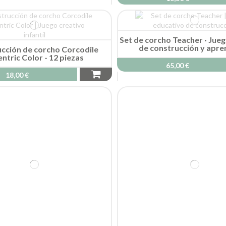
Set de corcho Teacher · Jue
de construcción y apre
cción de corcho Corcodile
ntric Color - 12 piezas
65,00 €
18,00 €