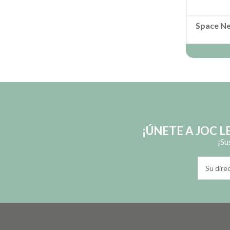
Space Ne
¡ÚNETE A JOC 
¡Su