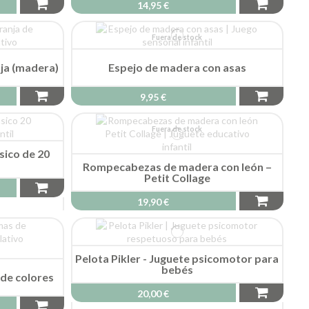
14,95 €
Fuera de stock
nja (madera)
Espejo de madera con asas
9,95 €
Fuera de stock
sico de 20
Rompecabezas de madera con león –
Petit Collage
19,90 €
Pelota Pikler - Juguete psicomotor para
bebés
 de colores
20,00 €