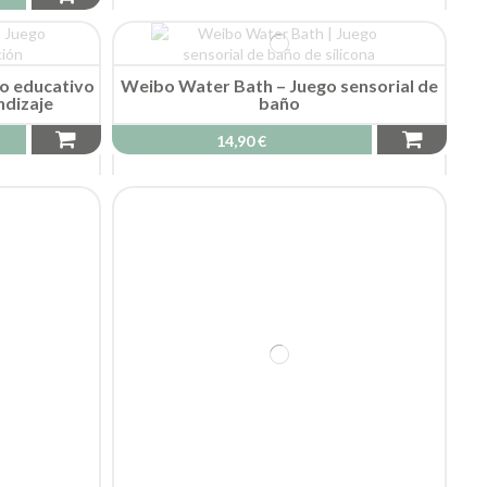
go educativo
Weibo Water Bath – Juego sensorial de
ndizaje
baño
14,90 €