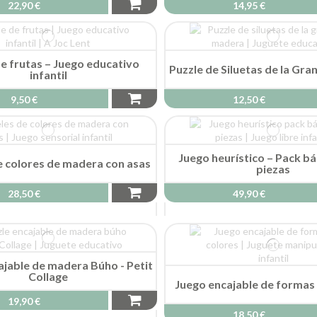
22,90 €
14,95 €
e frutas – Juego educativo
Puzzle de Siluetas de la Gra
infantil
9,50 €
12,50 €
Juego heurístico – Pack bá
e colores de madera con asas
piezas
28,50 €
49,90 €
ajable de madera Búho - Petit
Collage
Juego encajable de formas
19,90 €
18,50 €