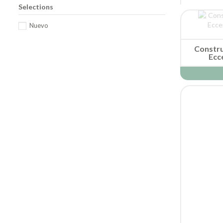
Selections
Janod
Lanco
Nuevo
Lilliputiens
Little Dutch
Constru
Ecce
Ludi
Manolito Books
Mideer
Petit Boum
Petit collage
Plan Toys
Play & Go
Sophie La Girafe
Souza
Tickit
Ubbi
Weibo