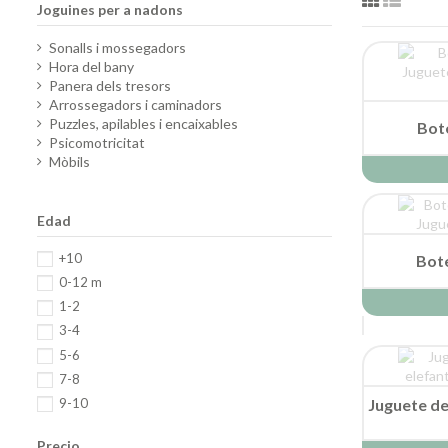
Joguines per a nadons
Sonalls i mossegadors
Hora del bany
Panera dels tresors
Arrossegadors i caminadors
Puzzles, apilables i encaixables
Bote
Psicomotricitat
Mòbils
Edad
+10
Bote
0-12 m
1-2
3-4
5-6
7-8
9-10
Juguete de
Precio