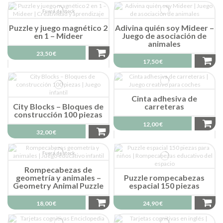
Fuera de stock
Puzzle y juego magnético 2
Adivina quién soy Mideer –
en 1 – Mideer
Juego de asociación de
animales
23,50 €
17,50 €
Cinta adhesiva de
City Blocks – Bloques de
carreteras
construcción 100 piezas
12,00 €
32,00 €
Fuera de stock
Rompecabezas de
geometría y animales –
Puzzle rompecabezas
Geometry Animal Puzzle
espacial 150 piezas
18,00 €
24,90 €