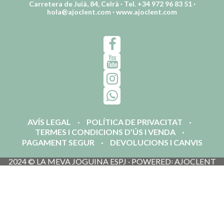
Carretera de Juià, 84, Celrà · Tel. +34 972 96 83 51 ·
hola@ajoclent.com
·
www.ajoclent.com
AVÍS LEGAL
POLÍTICA DE PRIVACITAT
TERMES I CONDICIONS D’ÚS I VENDA
PAGAMENT SEGUR
DEVOLUCIONS I CANVIS
2024 © LA MEVA JOGUINA ESPJ · POWERED꞉ AJOCLENT