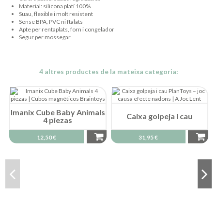
Material: silicona platí 100%
Suau, flexible i molt resistent
Sense BPA, PVC ni ftalats
Apte per rentaplats, forn i congelador
Segur per mossegar
4 altres productes de la mateixa categoria:
Imanix Cube Baby Animals
Caixa golpeja i cau
4 piezas
12,50 €
31,95 €