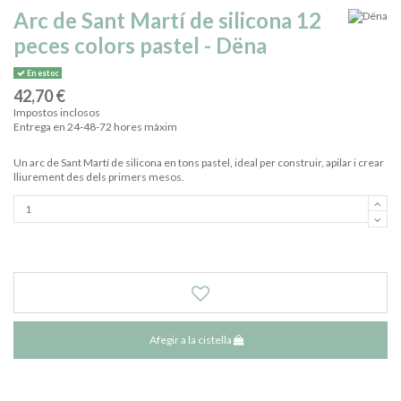
Arc de Sant Martí de silicona 12
peces colors pastel - Dëna
En estoc
42,70 €
Impostos inclosos
Entrega en 24-48-72 hores màxim
Un arc de Sant Martí de silicona en tons pastel, ideal per construir, apilar i crear
lliurement des dels primers mesos.
Afegir a la cistella