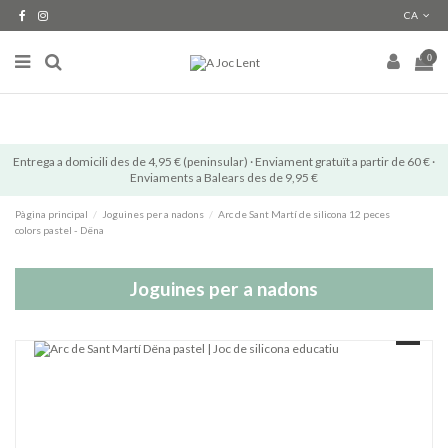
CA
0
Entrega a domicili des de 4,95 € (peninsular) · Enviament gratuït a partir de 60 € ·
Enviaments a Balears des de 9,95 €
Pàgina principal
Joguines per a nadons
Arc de Sant Martí de silicona 12 peces
colors pastel - Dëna
Joguines per a nadons