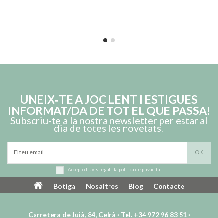
UNEIX‑TE A JOC LENT I ESTIGUES
INFORMAT/DA DE TOT EL QUE PASSA!
Subscriu‑te a la nostra newsletter per estar al
dia de totes les novetats!
Accepto l'
avís legal
i la
política de privacitat
Botiga
Nosaltres
Blog
Contacte
Carretera de Juià, 84, Celrà · Tel. +34 972 96 83 51 ·