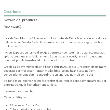
Descripció
Detalls del producte
Reviews
(0)
L’arc de Sant Martí de 12 peces en colors pastel de Dëna és una reinterpretació
del clàssic arc Waldorf, adaptat als més petits amb un material segur, flexible i
molt versàtil.
Inclou 12 peces en forma d’arc que permeten construir estructures, encaixar,
apilar o crear escenaris lliurement. És un material obert, sense instruccions,
que s’adapta al ritme de cada infant i evoluciona amb ell.
Gràcies a la seva fabricació en silicona platí 100%, és suau, resistent i totalment
segur. Es pot mossegar, llençar, mullar i fins i tot utilitzar a la cuina (forn,
congelador o rentaplats), convertint-lo en una joguina molt completa.
Els tons pastel aporten calma i serenitat al joc, fent-lo especialment atractiu per
entorns tranquils i estèticament cuidats.
És un material evolutiu:
Característiques:
12 peces en forma d’arc
Colors pastel suaus i agradables