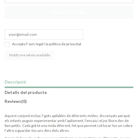
Afegir a la cistella
Accepto l'
avís legal
i la
política de privacitat
Descripció
Detalls del producte
Reviews
(0)
Aquest conjunt inclou 7 gots apilables de diferents mides, dissenyats perquè
els infants puguin experimentar amb l’apilament, l’encaix i el joc lliure des de
ben petits. Cada got té una mida diferent, fet que permet col·locar-los un sobre
l’altre o guardar-los uns dins dels altres.