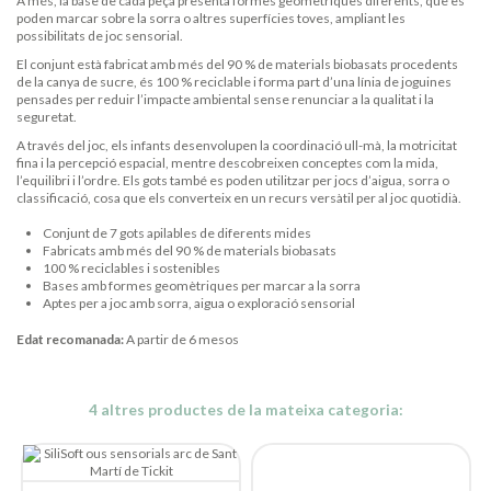
A més, la base de cada peça presenta formes geomètriques diferents, que es
poden marcar sobre la sorra o altres superfícies toves, ampliant les
possibilitats de joc sensorial.
El conjunt està fabricat amb més del 90 % de materials biobasats procedents
de la canya de sucre, és 100 % reciclable i forma part d’una línia de joguines
pensades per reduir l’impacte ambiental sense renunciar a la qualitat i la
seguretat.
A través del joc, els infants desenvolupen la coordinació ull-mà, la motricitat
fina i la percepció espacial, mentre descobreixen conceptes com la mida,
l’equilibri i l’ordre. Els gots també es poden utilitzar per jocs d’aigua, sorra o
classificació, cosa que els converteix en un recurs versàtil per al joc quotidià.
Conjunt de 7 gots apilables de diferents mides
Fabricats amb més del 90 % de materials biobasats
100 % reciclables i sostenibles
Bases amb formes geomètriques per marcar a la sorra
Aptes per a joc amb sorra, aigua o exploració sensorial
Edat recomanada:
A partir de 6 mesos
4 altres productes de la mateixa categoria: