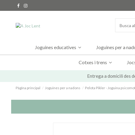
Joguines educatives
Joguines per a na
Cotxes i trens
Joc
Entrega a domicili des d
Pàgina principal
Joguines per a nadons
Pelota Pikler - Joguina psicomo