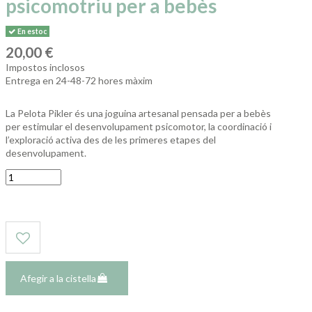
psicomotriu per a bebès
En estoc
20,00 €
Impostos inclosos
Entrega en 24-48-72 hores màxim
La Pelota Pikler és una joguina artesanal pensada per a bebès
per estimular el desenvolupament psicomotor, la coordinació i
l’exploració activa des de les primeres etapes del
desenvolupament.
Afegir a la cistella