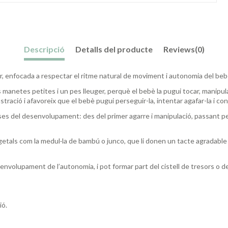
Descripció
Detalls del producte
Reviews
(0)
er, enfocada a respectar el ritme natural de moviment i autonomia del beb
anetes petites i un pes lleuger, perquè el bebè la pugui tocar, manipular i
tració i afavoreix que el bebè pugui perseguir-la, intentar agafar-la i con
ses del desenvolupament: des del primer agarre i manipulació, passant pel
vegetals com la medul·la de bambú o junco, que li donen un tacte agradabl
desenvolupament de l’autonomia, i pot formar part del cistell de tresors o de
ió.