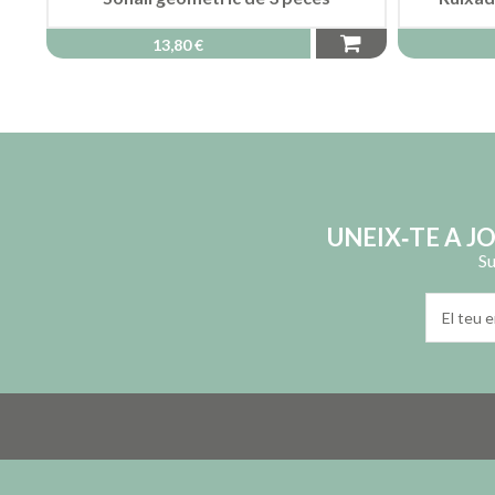
13,80 €
UNEIX‑TE A J
Su