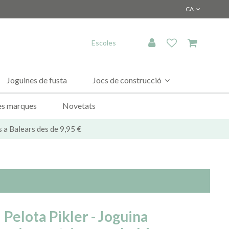
CA
Escoles
Joguines de fusta
Jocs de construcció
es marques
Novetats
s a Balears des de 9,95 €
Pelota Pikler - Joguina