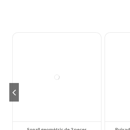
Sonall geomètric de 3 peces
Ruixad