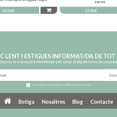
cares
12,50 €
17,50 €
OC LENT I ESTIGUES INFORMAT/DA DE TOT 
bscriu‑te a la nostra newsletter per estar al dia de totes les noveta
Accepto l'
avís legal
i la
política de privacitat
Botiga
Nosaltres
Blog
Contacte