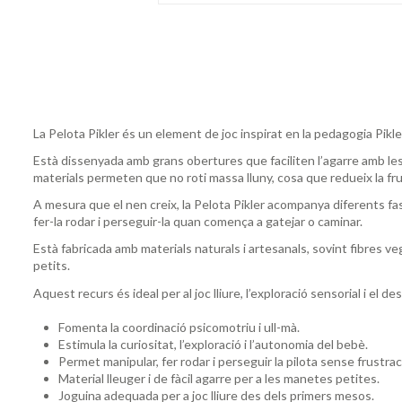
La Pelota Pikler és un element de joc inspirat en la pedagogia Pikl
Està dissenyada amb grans obertures que faciliten l’agarre amb les m
materials permeten que no roti massa lluny, cosa que redueix la frus
A mesura que el nen creix, la Pelota Pikler acompanya diferents fa
fer-la rodar i perseguir-la quan comença a gatejar o caminar.
Està fabricada amb materials naturals i artesanals, sovint fibres 
petits.
Aquest recurs és ideal per al joc lliure, l’exploració sensorial i el 
Fomenta la coordinació psicomotriu i ull-mà.
Estimula la curiositat, l’exploració i l’autonomia del bebè.
Permet manipular, fer rodar i perseguir la pilota sense frustrac
Material lleuger i de fàcil agarre per a les manetes petites.
Joguina adequada per a joc lliure des dels primers mesos.