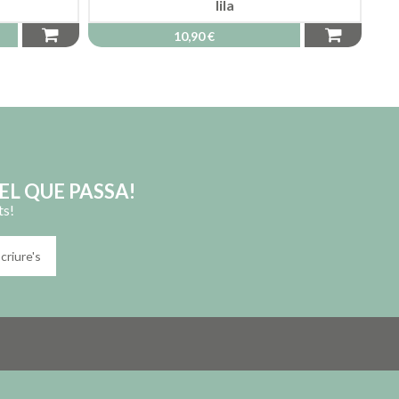
lila
10,90 €
EL QUE PASSA!
ts!