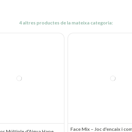
4 altres productes de la mateixa categoria:
Face Mix – Joc d'encaix i co
or Múltiple d’Aigua Hape