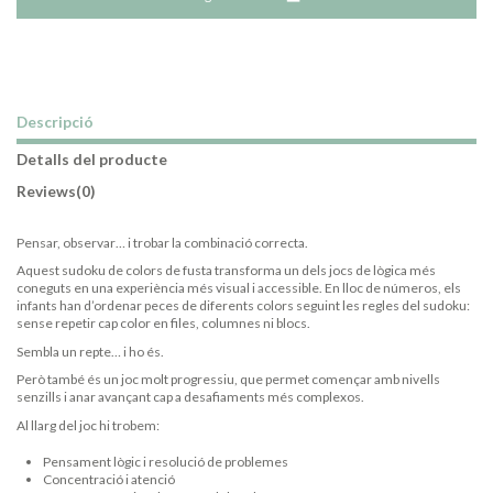
Descripció
Detalls del producte
Reviews
(0)
Pensar, observar… i trobar la combinació correcta.
Aquest sudoku de colors de fusta transforma un dels jocs de lògica més
coneguts en una experiència més visual i accessible. En lloc de números, els
infants han d’ordenar peces de diferents colors seguint les regles del sudoku:
sense repetir cap color en files, columnes ni blocs.
Sembla un repte… i ho és.
Però també és un joc molt progressiu, que permet començar amb nivells
senzills i anar avançant cap a desafiaments més complexos.
Al llarg del joc hi trobem:
Pensament lògic i resolució de problemes
Concentració i atenció