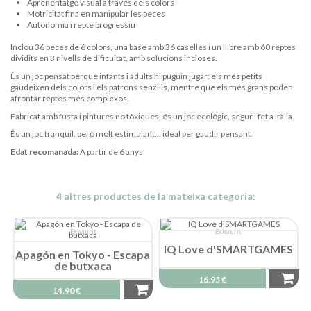
Aprenentatge visual a través dels colors
Motricitat fina en manipular les peces
Autonomia i repte progressiu
Inclou 36 peces de 6 colors, una base amb 36 caselles i un llibre amb 60 reptes
dividits en 3 nivells de dificultat, amb solucions incloses.
És un joc pensat perquè infants i adults hi puguin jugar: els més petits
gaudeixen dels colors i els patrons senzills, mentre que els més grans poden
afrontar reptes més complexos.
Fabricat amb fusta i pintures no tòxiques, és un joc ecològic, segur i fet a Itàlia.
És un joc tranquil, però molt estimulant… ideal per gaudir pensant.
Edat recomanada:
A partir de 6 anys
4 altres productes de la mateixa categoria:
Exhaurit
Exhaurit
IQ Love d'SMARTGAMES
Apagón en Tokyo - Escapa
de butxaca
16,95 €
14,90 €