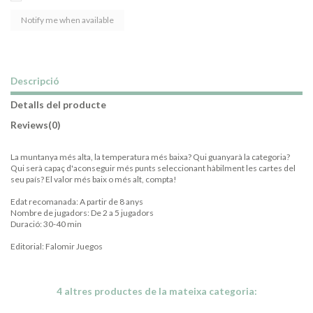
Descripció
Detalls del producte
Reviews
(0)
La muntanya més alta, la temperatura més baixa? Qui guanyarà la categoria?
Qui serà capaç d'aconseguir més punts seleccionant hàbilment les cartes del
seu país? El valor més baix o més alt, compta!
Edat recomanada: A partir de 8 anys
Nombre de jugadors: De 2 a 5 jugadors
Duració: 30-40 min
Editorial: Falomir Juegos
4 altres productes de la mateixa categoria: