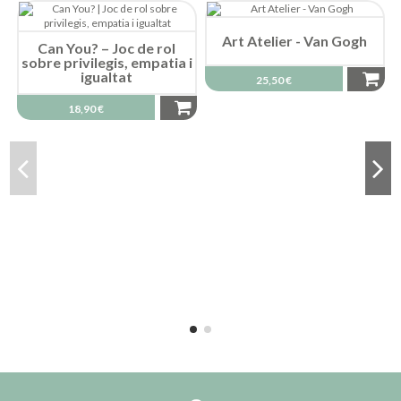
Art Atelier - Van Gogh
Can You? – Joc de rol
sobre privilegis, empatia i
igualtat
25,50 €
18,90 €