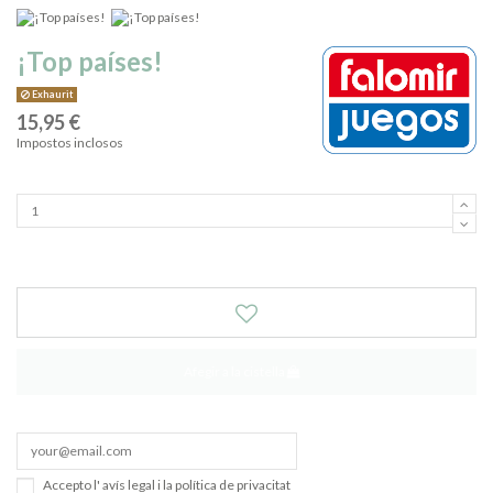
¡Top países!
Exhaurit
15,95 €
Impostos inclosos
Afegir a la cistella
Accepto l'
avís legal
i la
política de privacitat