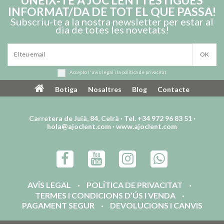
INFORMAT/DA DE TOT EL QUE PASSA!
Subscriu‑te a la nostra newsletter per estar al
dia de totes les novetats!
Accepto l'
avís legal
i la
política de privacitat
La Química dels Polímers
Exploració de l'espai
– Laboratori Científic
Botiga
Nosaltres
Blog
Contacte
35,00 €
22,50 €
Carretera de Juià, 84, Celrà · Tel. +34 972 96 83 51 ·
hola@ajoclent.com
·
www.ajoclent.com
AVÍS LEGAL
POLÍTICA DE PRIVACITAT
TERMES I CONDICIONS D’ÚS I VENDA
PAGAMENT SEGUR
DEVOLUCIONS I CANVIS