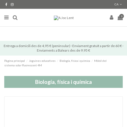
CA
0
Entrega a domicili des de 4,95 € (peninsular) · Enviament gratuït a partir de 60 € ·
Enviaments a Balears des de 9,95 €
Pàgina principal
Joguines educatives
Biología, física i química
Mòbil del
sistema solar fluorescent 4M
Biología, física i química