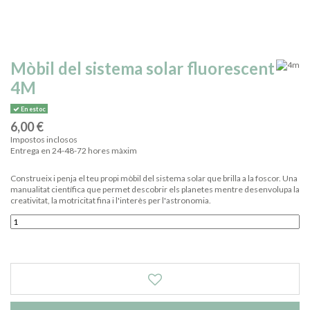
Mòbil del sistema solar fluorescent
4M
En estoc
6,00 €
Impostos inclosos
Entrega en 24-48-72 hores màxim
Construeix i penja el teu propi mòbil del sistema solar que brilla a la foscor. Una
manualitat científica que permet descobrir els planetes mentre desenvolupa la
creativitat, la motricitat fina i l'interès per l'astronomia.