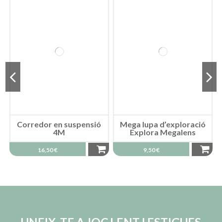
Corredor en suspensió
Mega lupa d’exploració
4M
Explora Megalens
16,50 €
9,50 €
UNEIX‑TE A JOC LENT I ESTIGUES