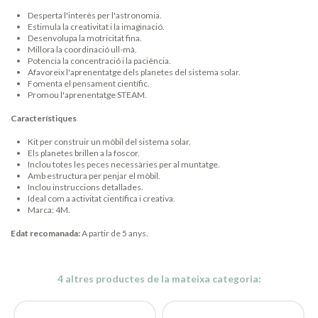
Desperta l'interès per l'astronomia.
Estimula la creativitat i la imaginació.
Desenvolupa la motricitat fina.
Millora la coordinació ull-mà.
Potencia la concentració i la paciència.
Afavoreix l'aprenentatge dels planetes del sistema solar.
Fomenta el pensament científic.
Promou l'aprenentatge STEAM.
Característiques
Kit per construir un mòbil del sistema solar.
Els planetes brillen a la foscor.
Inclou totes les peces necessàries per al muntatge.
Amb estructura per penjar el mòbil.
Inclou instruccions detallades.
Ideal com a activitat científica i creativa.
Marca: 4M.
Edat recomanada:
A partir de 5 anys.
4 altres productes de la mateixa categoria: