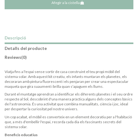
Afegir a la cistella
Descripció
Detalls del producte
Reviews
(0)
Viatja fins a l'espai sense sortir de casa construint el teu propi mòbil del
sistema solar. Amb aquest kit creatiu, els infants muntaran els planetes, els
decoraran amb pintura fluorescent i els penjaran per crear una espectacular
maqueta que gira suaument i brilla quan s'apaguen els llums.
Durant el muntatge aprendran a identificar els diferents planetes i el seu ordre
respecte al Sol, descobrint d'una manera pràctica alguns dels conceptes bàsics
de l'astronomia. És una activitat que combina manualitats, ciència i joc, ideal
per despertar la curiositat pel nostre univers.
Un cop acabat, el mòbil es converteix en un element decoratiu per a l'habitació
que, a més d'embellir l'espai, recorda cada dia els fascinants secrets del
sistema solar.
Beneficis educatius