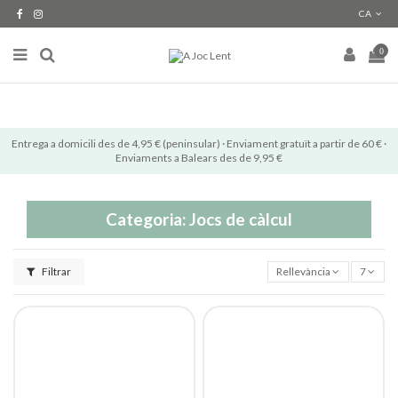
CA
0
Entrega a domicili des de 4,95 € (peninsular) · Enviament gratuït a partir de 60 € ·
Enviaments a Balears des de 9,95 €
Categoria: Jocs de càlcul
Filtrar
Rellevància
7