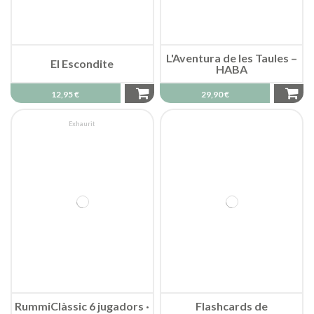
L'Aventura de les Taules –
El Escondite
HABA
12,95 €
29,90 €
Exhaurit
RummiClàssic 6 jugadors ·
Flashcards de