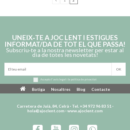
1
2
UNEIX‑TE A JOC LENT I ESTIGUES
INFORMAT/DA DE TOT EL QUE PASSA!
Subscriu‑te a la nostra newsletter per estar al
dia de totes les novetats!
Accepto l'
avís legal
i la
política de privacitat
Botiga
Nosaltres
Blog
Contacte
Carretera de Juià, 84, Celrà · Tel. +34 972 96 83 51 ·
hola@ajoclent.com
·
www.ajoclent.com