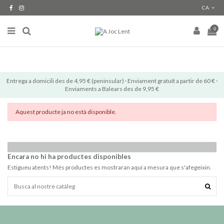
CA
0
Entrega a domicili des de 4,95 € (peninsular) · Enviament gratuït a partir de 60 € ·
Enviaments a Balears des de 9,95 €
Aquest producte ja no està disponible.
Encara no hi ha productes disponibles
Estigueu atents! Més productes es mostraran aquí a mesura que s'afegeixin.