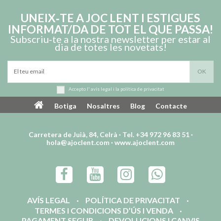
UNEIX‑TE A JOC LENT I ESTIGUES
INFORMAT/DA DE TOT EL QUE PASSA!
Subscriu‑te a la nostra newsletter per estar al
dia de totes les novetats!
Accepto l'
avís legal
i la
política de privacitat
Botiga
Nosaltres
Blog
Contacte
Carretera de Juià, 84, Celrà · Tel. +34 972 96 83 51 ·
hola@ajoclent.com
·
www.ajoclent.com
AVÍS LEGAL
POLÍTICA DE PRIVACITAT
TERMES I CONDICIONS D’ÚS I VENDA
PAGAMENT SEGUR
DEVOLUCIONS I CANVIS