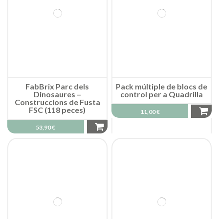
FabBrix Parc dels
Pack múltiple de blocs de
Dinosaures –
control per a Quadrilla
Construccions de Fusta
FSC (118 peces)
11,00 €
53,90 €