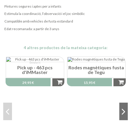
Pintures segures i aptes per a infants
Estimula la coordinació, l’observació i el joc simbòlic
Compatible amb vehicles de fusta estàndard
Edat recomanada: a partir de 3 anys
4 altres productes de la mateixa categoria:
Exhaurit
Pick up - 463 pcs
Rodes magnètiques fusta
d'iMMaster
de Tegu
29,95 €
15,95 €