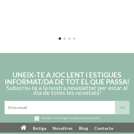
UNEIX‑TE A JOC LENT I ESTIGUES
INFORMAT/DA DE TOT EL QUE PASSA!
Subscriu‑te a la nostra newsletter per estar al
dia de totes les novetats!
Accepto l'
avís legal
i la
política de privacitat
Botiga
Nosaltres
Blog
Contacte