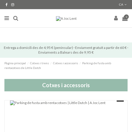
CA
0
Entrega a domicili des de 4,95 € (peninsular) · Enviament gratuït a partir de 60 € ·
Enviaments a Balears des de 9,95 €
Pàgina principal
Cotxes i trens
Cotxes i accessoris
Parking de fusta amb
rentacotxes de Little Dutch
Cotxes i accessoris