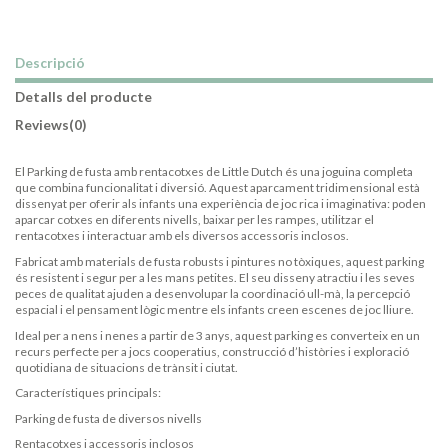
Descripció
Detalls del producte
Reviews
(0)
El Parking de fusta amb rentacotxes de Little Dutch és una joguina completa
que combina funcionalitat i diversió. Aquest aparcament tridimensional està
dissenyat per oferir als infants una experiència de joc rica i imaginativa: poden
aparcar cotxes en diferents nivells, baixar per les rampes, utilitzar el
rentacotxes i interactuar amb els diversos accessoris inclosos.
Fabricat amb materials de fusta robusts i pintures no tòxiques, aquest parking
és resistent i segur per a les mans petites. El seu disseny atractiu i les seves
peces de qualitat ajuden a desenvolupar la coordinació ull-mà, la percepció
espacial i el pensament lògic mentre els infants creen escenes de joc lliure.
Ideal per a nens i nenes a partir de 3 anys, aquest parking es converteix en un
recurs perfecte per a jocs cooperatius, construcció d’històries i exploració
quotidiana de situacions de trànsit i ciutat.
Característiques principals:
Parking de fusta de diversos nivells
Rentacotxes i accessoris inclosos