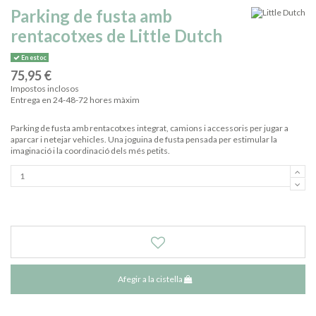
Parking de fusta amb
rentacotxes de Little Dutch
En estoc
75,95 €
Impostos inclosos
Entrega en 24-48-72 hores màxim
Parking de fusta amb rentacotxes integrat, camions i accessoris per jugar a
aparcar i netejar vehicles. Una joguina de fusta pensada per estimular la
imaginació i la coordinació dels més petits.
Afegir a la cistella