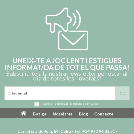
UNEIX‑TE A JOC LENT I ESTIGUES
INFORMAT/DA DE TOT EL QUE PASSA!
Subscriu‑te a la nostra newsletter per estar al
dia de totes les novetats!
Accepto l'
avís legal
i la
política de privacitat
Botiga
Nosaltres
Blog
Contacte
Carretera de Juià, 84, Celrà · Tel. +34 972 96 83 51 ·