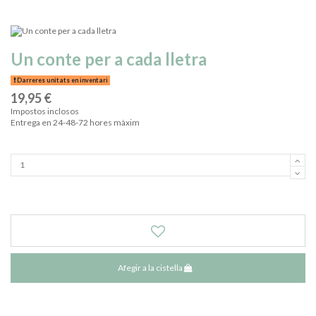
Un conte per a cada lletra
Darreres unitats en inventari
19,95 €
Impostos inclosos
Entrega en 24-48-72 hores màxim
Afegir a la cistella