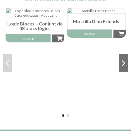
Motxilla Dino Friends
Logic Blocks – Conjunt de
48 blocs lògics
34,95 €
29,90 €