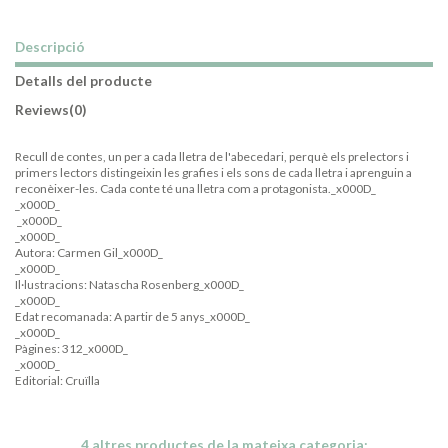
Descripció
Detalls del producte
Reviews
(0)
Recull de contes, un per a cada lletra de l'abecedari, perquè els prelectors i
primers lectors distingeixin les grafies i els sons de cada lletra i aprenguin a
reconèixer-les. Cada conte té una lletra com a protagonista._x000D_
_x000D_
_x000D_
_x000D_
Autora: Carmen Gil_x000D_
_x000D_
Il·lustracions: Natascha Rosenberg_x000D_
_x000D_
Edat recomanada: A partir de 5 anys_x000D_
_x000D_
Pàgines: 312_x000D_
_x000D_
Editorial: Cruïlla
4 altres productes de la mateixa categoria: