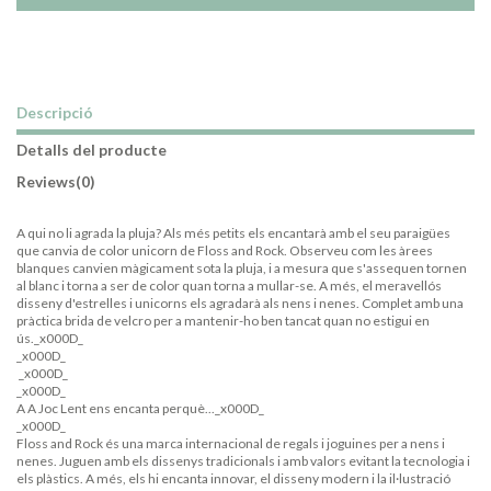
Descripció
Detalls del producte
Reviews
(0)
A qui no li agrada la pluja? Als més petits els encantarà amb el seu paraigües
que canvia de color unicorn de Floss and Rock. Observeu com les àrees
blanques canvien màgicament sota la pluja, i a mesura que s'assequen tornen
al blanc i torna a ser de color quan torna a mullar-se. A més, el meravellós
disseny d'estrelles i unicorns els agradarà als nens i nenes. Complet amb una
pràctica brida de velcro per a mantenir-ho ben tancat quan no estigui en
ús._x000D_
_x000D_
_x000D_
_x000D_
A A Joc Lent ens encanta perquè..._x000D_
_x000D_
Floss and Rock és una marca internacional de regals i joguines per a nens i
nenes. Juguen amb els dissenys tradicionals i amb valors evitant la tecnologia i
els plàstics. A més, els hi encanta innovar, el disseny modern i la il·lustració