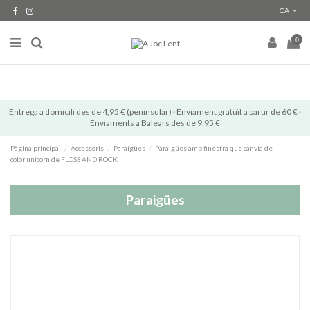
CA
0
Entrega a domicili des de 4,95 € (peninsular) · Enviament gratuït a partir de 60 € ·
Enviaments a Balears des de 9,95 €
Pàgina principal
Accessoris
Paraigües
Paraigües amb finestra que canvia de
color unicorn de FLOSS AND ROCK
Paraigües