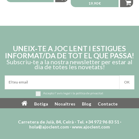
19,90 €
UNEIX‑TE A JOC LENT I ESTIGUES
INFORMAT/DA DE TOT EL QUE PASSA!
Subscriu‑te a la nostra newsletter per estar al
dia de totes les novetats!
Accepto l'
avís legal
i la
política de privacitat
Paraigües que canvia de
Paraigües Transparent
color encantat de FLOSS
Sota la Pluja Djeco
Botiga
Nosaltres
Blog
Contacte
AND ROCK
10,90 €
19,90 €
Carretera de Juià, 84, Celrà · Tel. +34 972 96 83 51 ·
hola@ajoclent.com
·
www.ajoclent.com