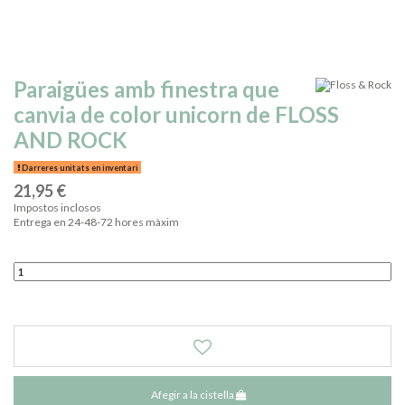
Paraigües amb finestra que
canvia de color unicorn de FLOSS
AND ROCK
Darreres unitats en inventari
21,95 €
Impostos inclosos
Entrega en 24-48-72 hores màxim
Afegir a la cistella