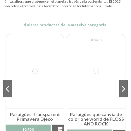
única, alhora que protegeixen el planeta a través de la sostenibilitat. El 2023,
van rebre el premi King's Award for Enterprise for International Trade.
4 altres productes de la mateixa categoria:
Exhaurit
Paraigües Transparent
Paraigües que canvia de
Primavera Djeco
color one world de FLOSS
AND ROCK
10,90 €