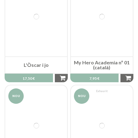
My Hero Academia nº 01
L'Òscar i jo
(català)
17,50 €
7,95 €
Exhaurit
NOU
NOU