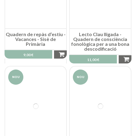
Quadern de repàs d’estiu -
Lecto Clau lligada -
Vacances - Sisè de
Quadern de consciència
Primària
fonològica per a una bona
descodificació
9,00 €
11,00 €
NOU
NOU