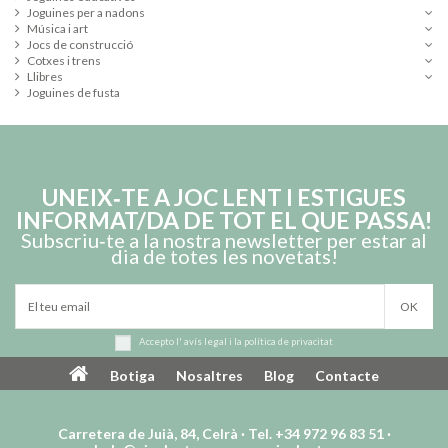
Joguines per a nadons
Música i art
Jocs de construcció
Cotxes i trens
Llibres
Joguines de fusta
UNEIX‑TE A JOC LENT I ESTIGUES
INFORMAT/DA DE TOT EL QUE PASSA!
Subscriu‑te a la nostra newsletter per estar al
dia de totes les novetats!
Accepto l'
avís legal
i la
política de privacitat
Botiga
Nosaltres
Blog
Contacte
Carretera de Juià, 84, Celrà · Tel. +34 972 96 83 51 ·