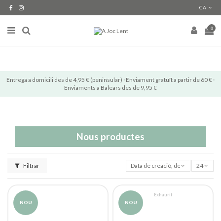
CA
0
Entrega a domicili des de 4,95 € (peninsular) · Enviament gratuït a partir de 60 € ·
Enviaments a Balears des de 9,95 €
Nous productes
Filtrar
Data de creació, de nou a més anti
24
Exhaurit
NOU
NOU