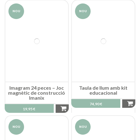
NOU
NOU
Imagram 24 peces – Joc
Taula de llum amb kit
magnètic de construcció
educacional
Imanix
74,90 €
19,95 €
NOU
NOU