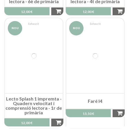
lectora - 6è de primària
lectora - 4t de primària
12,00 €
12,00 €
Exhaurit
Exhaurit
NOU
NOU
Lecto Splash 1 impremta -
Faré I4
Quadern velocitat i
comprensió lectora - 1r de
primària
15,50 €
12,00 €