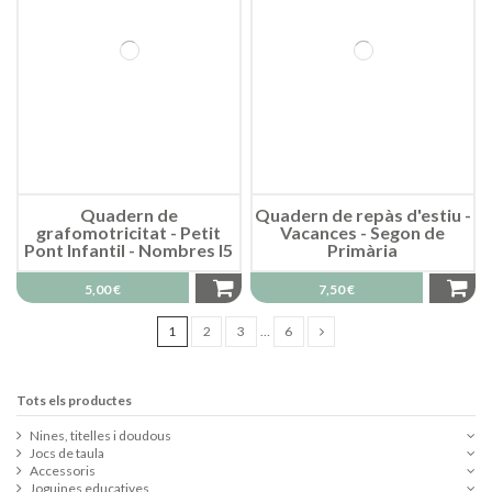
Quadern de
Quadern de repàs d'estiu -
grafomotricitat - Petit
Vacances - Segon de
Pont Infantil - Nombres I5
Primària
5,00 €
7,50 €
1
2
3
…
6
Tots els productes
Nines, titelles i doudous
Jocs de taula
Accessoris
Joguines educatives