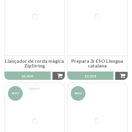
Llançador de corda màgica
Prepara 3r ESO Llengua
ZipString
catalana
24,90 €
15,50 €
Exhaurit
NOU
NOU