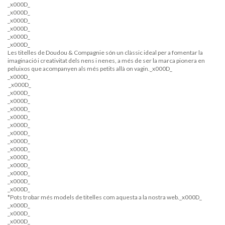
_x000D_
_x000D_
_x000D_
_x000D_
_x000D_
_x000D_
Les titelles de Doudou & Compagnie són un clàssic ideal per a fomentar la
imaginació i creativitat dels nens i nenes, a més de ser la marca pionera en
peluixos que acompanyen als més petits allà on vagin._x000D_
_x000D_
_x000D_
_x000D_
_x000D_
_x000D_
_x000D_
_x000D_
_x000D_
_x000D_
_x000D_
_x000D_
_x000D_
_x000D_
_x000D_
_x000D_
*Pots trobar més models de titelles com aquesta a la nostra web._x000D_
_x000D_
_x000D_
_x000D_