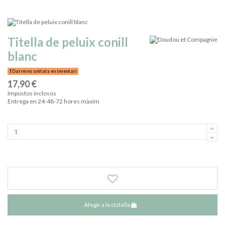
Titella de peluix conill
blanc
Darreres unitats en inventari
17,90 €
Impostos inclosos
Entrega en 24-48-72 hores màxim
Afegir a la cistella