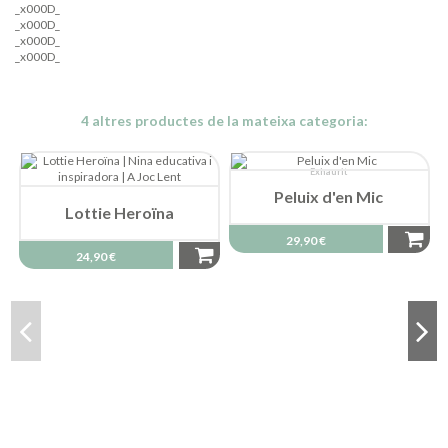
_x000D_
_x000D_
_x000D_
_x000D_
4 altres productes de la mateixa categoria:
Exhaurit
Peluix d'en Mic
Lottie Heroïna
29,90 €
24,90 €