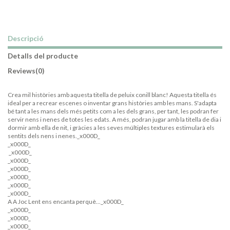
Descripció
Detalls del producte
Reviews
(0)
Crea mil històries amb aquesta titella de peluix conill blanc! Aquesta titella és
ideal per a recrear escenes o inventar grans històries amb les mans. S'adapta
bé tant a les mans dels més petits com a les dels grans, per tant, les podran fer
servir nens i nenes de totes les edats. A més, podran jugar amb la titella de dia i
dormir amb ella de nit, i gràcies a les seves múltiples textures estimularà els
sentits dels nens i nenes._x000D_
_x000D_
_x000D_
_x000D_
_x000D_
_x000D_
_x000D_
_x000D_
A A Joc Lent ens encanta perquè..._x000D_
_x000D_
_x000D_
_x000D_