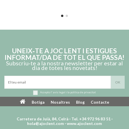
UNEIX‑TE A JOC LENT I ESTIGUES
INFORMAT/DA DE TOT EL QUE PASSA!
Subscriu‑te a la nostra newsletter per estar al
dia de totes les novetats!
Accepto l'
avís legal
i la
política de privacitat
Botiga
Nosaltres
Blog
Contacte
Carretera de Juià, 84, Celrà · Tel. +34 972 96 83 51 ·
hola@ajoclent.com
·
www.ajoclent.com