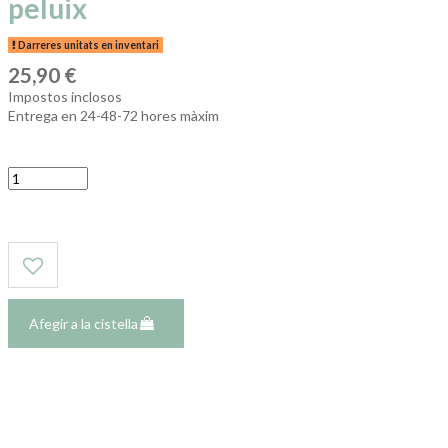
peluix
Darreres unitats en inventari
25,90 €
Impostos inclosos
Entrega en 24-48-72 hores màxim
Afegir a la cistella