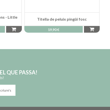
s - Little
Titella de peluix pingüí fosc
19,90 €
EL QUE PASSA!
ts!