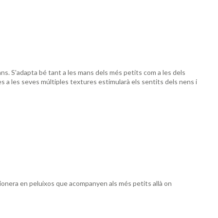
ans. S'adapta bé tant a les mans dels més petits com a les dels
ies a les seves múltiples textures estimularà els sentits dels nens i
 pionera en peluixos que acompanyen als més petits allà on