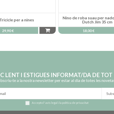
Nino de roba suau per nadon
Tricicle per a nines
Dutch Jim 35 cm
29,90 €
18,00 €
OC LENT I ESTIGUES INFORMAT/DA DE TOT 
bscriu‑te a la nostra newsletter per estar al dia de totes les noveta
Accepto l'
avís legal
i la
política de privacitat