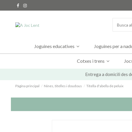
Joguines educatives
Joguines per a na
Cotxes i trens
Joc
Entrega a domicili des d
Pàgina principal
Nines, titelles i doudous
Titella d'abella de peluix