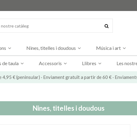
dons
Nines, titelles i doudous
Música i art
s de taula
Accessoris
Llibres
Les nostr
e 4,95 € (peninsular) · Enviament gratuït a partir de 60 € · Enviament
Nines, titelles i doudous