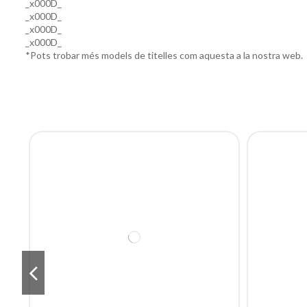
_x000D_
_x000D_
_x000D_
_x000D_
*Pots trobar més models de titelles com aquesta a la nostra web.