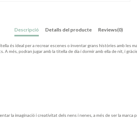
Descripció
Detalls del producte
Reviews
(0)
titella és ideal per a recrear escenes o inventar grans històries amb les m
s. A més, podran jugar amb la titella de dia i dormir amb ella de nit, i gràc
ntar la imaginació i creativitat dels nens i nenes, a més de ser la marca