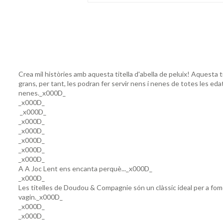
Crea mil històries amb aquesta titella d'abella de peluix! Aquesta 
grans, per tant, les podran fer servir nens i nenes de totes les edat
nenes._x000D_
_x000D_
_x000D_
_x000D_
_x000D_
_x000D_
_x000D_
_x000D_
A A Joc Lent ens encanta perquè..._x000D_
_x000D_
Les titelles de Doudou & Compagnie són un clàssic ideal per a fome
vagin._x000D_
_x000D_
_x000D_