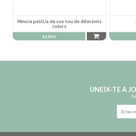
Nino/a petit/a de cos tou de diferents
colors
13,90 €
UNEIX‑TE A J
Su