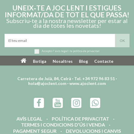
UNEIX‑TE A JOC LENT I ESTIGUES
INFORMAT/DA DE TOT EL QUE PASSA!
Subscriu‑te a la nostra newsletter per estar al
dia de totes les novetats!
Accepto l'
avís legal
i la
política de privacitat
Botiga
Nosaltres
Blog
Contacte
Carretera de Juià, 84, Celrà · Tel. +34 972 96 83 51 ·
hola@ajoclent.com
·
www.ajoclent.com
AVÍS LEGAL
POLÍTICA DE PRIVACITAT
TERMES I CONDICIONS D’ÚS I VENDA
PAGAMENT SEGUR
DEVOLUCIONS I CANVIS