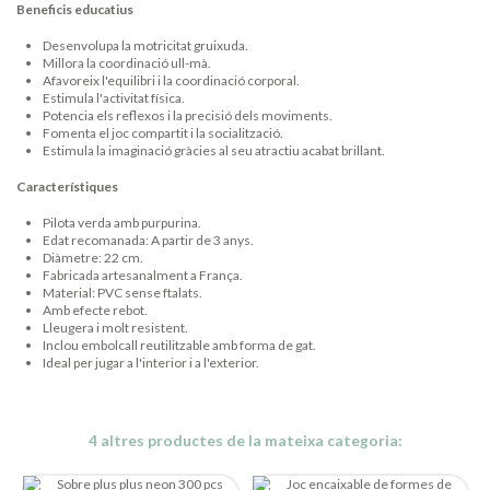
Beneficis educatius
Desenvolupa la motricitat gruixuda.
Millora la coordinació ull-mà.
Afavoreix l'equilibri i la coordinació corporal.
Estimula l'activitat física.
Potencia els reflexos i la precisió dels moviments.
Fomenta el joc compartit i la socialització.
Estimula la imaginació gràcies al seu atractiu acabat brillant.
Característiques
Pilota verda amb purpurina.
Edat recomanada: A partir de 3 anys.
Diàmetre: 22 cm.
Fabricada artesanalment a França.
Material: PVC sense ftalats.
Amb efecte rebot.
Lleugera i molt resistent.
Inclou embolcall reutilitzable amb forma de gat.
Ideal per jugar a l'interior i a l'exterior.
4 altres productes de la mateixa categoria: