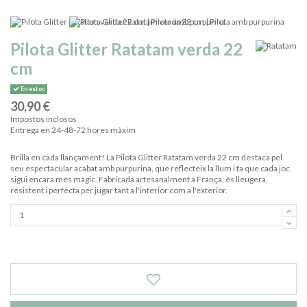
Pilota Glitter Ratatam verda 22
cm
En estoc
30,90 €
Impostos inclosos
Entrega en 24-48-72 hores màxim
Brilla en cada llançament! La Pilota Glitter Ratatam verda 22 cm destaca pel
seu espectacular acabat amb purpurina, que reflecteix la llum i fa que cada joc
sigui encara més màgic. Fabricada artesanalment a França, és lleugera,
resistent i perfecta per jugar tant a l'interior com a l'exterior.