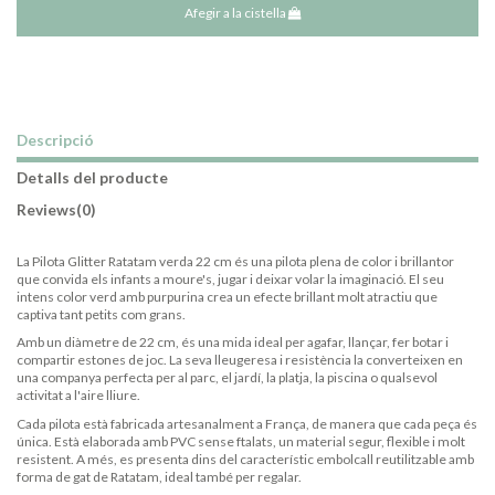
Afegir a la cistella
Descripció
Detalls del producte
Reviews
(0)
La Pilota Glitter Ratatam verda 22 cm és una pilota plena de color i brillantor
que convida els infants a moure's, jugar i deixar volar la imaginació. El seu
intens color verd amb purpurina crea un efecte brillant molt atractiu que
captiva tant petits com grans.
Amb un diàmetre de 22 cm, és una mida ideal per agafar, llançar, fer botar i
compartir estones de joc. La seva lleugeresa i resistència la converteixen en
una companya perfecta per al parc, el jardí, la platja, la piscina o qualsevol
activitat a l'aire lliure.
Cada pilota està fabricada artesanalment a França, de manera que cada peça és
única. Està elaborada amb PVC sense ftalats, un material segur, flexible i molt
resistent. A més, es presenta dins del característic embolcall reutilitzable amb
forma de gat de Ratatam, ideal també per regalar.