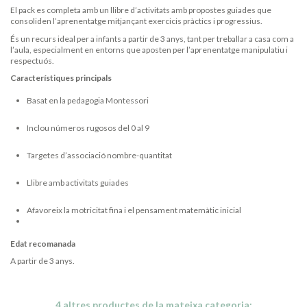
El pack es completa amb un llibre d’activitats amb propostes guiades que
consoliden l’aprenentatge mitjançant exercicis pràctics i progressius.
És un recurs ideal per a infants a partir de 3 anys, tant per treballar a casa com a
l’aula, especialment en entorns que aposten per l’aprenentatge manipulatiu i
respectuós.
Característiques principals
Basat en la pedagogia Montessori
Inclou números rugosos del 0 al 9
Targetes d’associació nombre-quantitat
Llibre amb activitats guiades
Afavoreix la motricitat fina i el pensament matemàtic inicial
Edat recomanada
A partir de 3 anys.
4 altres productes de la mateixa categoria: