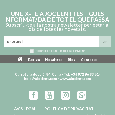
UNEIX‑TE A JOC LENT I ESTIGUES
INFORMAT/DA DE TOT EL QUE PASSA!
Subscriu‑te a la nostra newsletter per estar al
dia de totes les novetats!
Accepto l'
avís legal
i la
política de privacitat
Botiga
Nosaltres
Blog
Contacte
Carretera de Juià, 84, Celrà · Tel. +34 972 96 83 51 ·
hola@ajoclent.com
·
www.ajoclent.com
AVÍS LEGAL
POLÍTICA DE PRIVACITAT
TERMES I CONDICIONS D’ÚS I VENDA