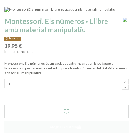
Montessori. Els números · Llibre
amb material manipulatiu
Exhaurit
19,95 €
Impostos inclosos
Montessori. Els números és un pack educatiu inspirat en la pedagogia
Montessori que permet als infants aprendre els números del 0 al 9 de manera
sensorial i manipulativa.
Afegir a la cistella