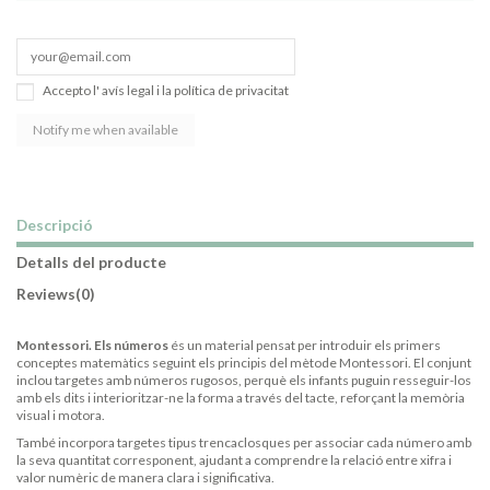
Accepto l'
avís legal
i la
política de privacitat
Descripció
Detalls del producte
Reviews
(0)
Montessori. Els números
és un material pensat per introduir els primers
conceptes matemàtics seguint els principis del mètode Montessori. El conjunt
inclou targetes amb números rugosos, perquè els infants puguin resseguir-los
amb els dits i interioritzar-ne la forma a través del tacte, reforçant la memòria
visual i motora.
També incorpora targetes tipus trencaclosques per associar cada número amb
la seva quantitat corresponent, ajudant a comprendre la relació entre xifra i
valor numèric de manera clara i significativa.