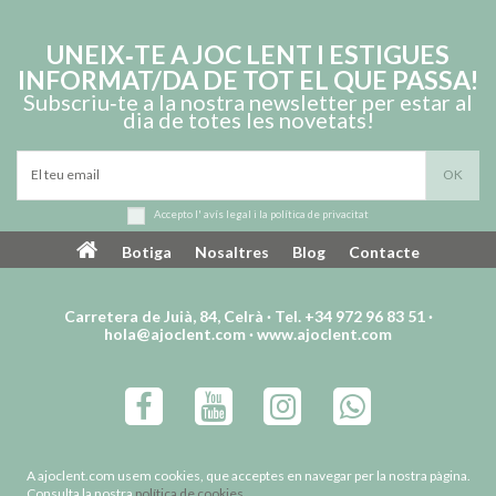
UNEIX‑TE A JOC LENT I ESTIGUES
INFORMAT/DA DE TOT EL QUE PASSA!
Subscriu‑te a la nostra newsletter per estar al
dia de totes les novetats!
Accepto l'
avís legal
i la
política de privacitat
Botiga
Nosaltres
Blog
Contacte
Carretera de Juià, 84, Celrà · Tel. +34 972 96 83 51 ·
hola@ajoclent.com
·
www.ajoclent.com
AVÍS LEGAL
POLÍTICA DE PRIVACITAT
A ajoclent.com usem cookies, que acceptes en navegar per la nostra pàgina.
TERMES I CONDICIONS D’ÚS I VENDA
Consulta la nostra
política de cookies
.