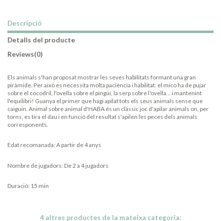
Descripció
Detalls del producte
Reviews
(0)
Els animals s'han proposat mostrar les seves habilitats formant una gran
piràmide. Per això es necessita molta paciència i habilitat: el mico ha de pujar
sobre el cocodril, l'ovella sobre el pingüí, la serp sobre l'ovella... i mantenint
l'equilibri! Guanya el primer que hagi apilat tots els seus animals sense que
caiguin. Animal sobre animal d'HABA és un clàssic joc d'apilar animals on, per
torns, es tira el dau i en funció del resultat s'apilen les peces dels animals
corresponents.
Edat recomanada: A partir de 4 anys
Nombre de jugadors: De 2 a 4 jugadors
Duració: 15 min
4 altres productes de la mateixa categoria: