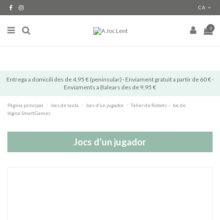
CA
0
Entrega a domicili des de 4,95 € (peninsular) · Enviament gratuït a partir de 60 € ·
Enviaments a Balears des de 9,95 €
Pàgina principal
Jocs de taula
Jocs d’un jugador
Taller de Robots – Joc de
lògica SmartGames
Jocs d’un jugador