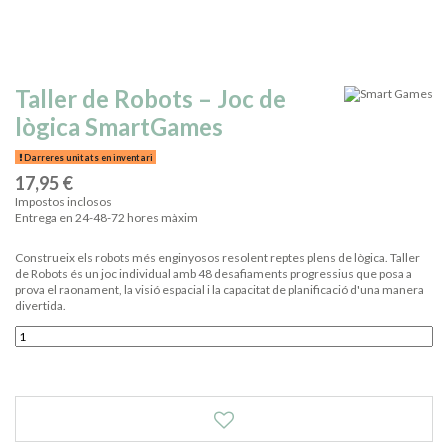
Taller de Robots – Joc de
lògica SmartGames
Darreres unitats en inventari
17,95 €
Impostos inclosos
Entrega en 24-48-72 hores màxim
Construeix els robots més enginyosos resolent reptes plens de lògica. Taller
de Robots és un joc individual amb 48 desafiaments progressius que posa a
prova el raonament, la visió espacial i la capacitat de planificació d'una manera
divertida.