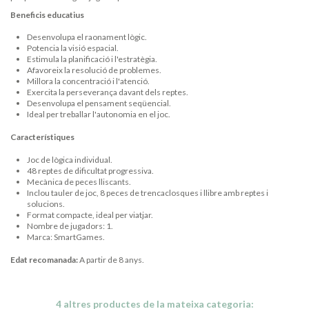
Beneficis educatius
Desenvolupa el raonament lògic.
Potencia la visió espacial.
Estimula la planificació i l'estratègia.
Afavoreix la resolució de problemes.
Millora la concentració i l'atenció.
Exercita la perseverança davant dels reptes.
Desenvolupa el pensament seqüencial.
Ideal per treballar l'autonomia en el joc.
Característiques
Joc de lògica individual.
48 reptes de dificultat progressiva.
Mecànica de peces lliscants.
Inclou tauler de joc, 8 peces de trencaclosques i llibre amb reptes i
solucions.
Format compacte, ideal per viatjar.
Nombre de jugadors: 1.
Marca: SmartGames.
Edat recomanada:
A partir de 8 anys.
4 altres productes de la mateixa categoria: