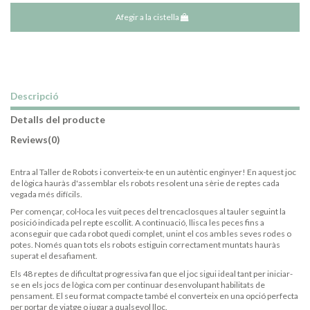
Afegir a la cistella
Descripció
Detalls del producte
Reviews
(0)
Entra al Taller de Robots i converteix-te en un autèntic enginyer! En aquest joc
de lògica hauràs d'assemblar els robots resolent una sèrie de reptes cada
vegada més difícils.
Per començar, col·loca les vuit peces del trencaclosques al tauler seguint la
posició indicada pel repte escollit. A continuació, llisca les peces fins a
aconseguir que cada robot quedi complet, unint el cos amb les seves rodes o
potes. Només quan tots els robots estiguin correctament muntats hauràs
superat el desafiament.
Els 48 reptes de dificultat progressiva fan que el joc sigui ideal tant per iniciar-
se en els jocs de lògica com per continuar desenvolupant habilitats de
pensament. El seu format compacte també el converteix en una opció perfecta
per portar de viatge o jugar a qualsevol lloc.