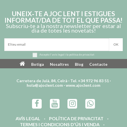
UNEIX‑TE A JOC LENT I ESTIGUES
INFORMAT/DA DE TOT EL QUE PASSA!
Subscriu‑te a la nostra newsletter per estar al
dia de totes les novetats!
Accepto l'
avís legal
i la
política de privacitat
Tegu 6 peces Tints
Rubik's Master 4x4
Botiga
Nosaltres
Blog
Contacte
26,75 €
22,50 €
Carretera de Juià, 84, Celrà · Tel. +34 972 96 83 51 ·
hola@ajoclent.com
·
www.ajoclent.com
AVÍS LEGAL
POLÍTICA DE PRIVACITAT
TERMES I CONDICIONS D’ÚS I VENDA