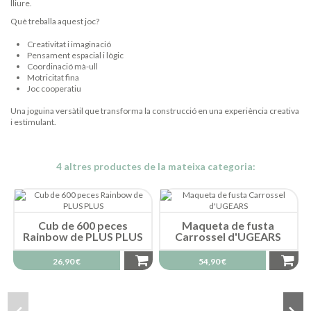
lliure.
Què treballa aquest joc?
Creativitat i imaginació
Pensament espacial i lògic
Coordinació mà-ull
Motricitat fina
Joc cooperatiu
Una joguina versàtil que transforma la construcció en una experiència creativa
i estimulant.
4 altres productes de la mateixa categoria:
Cub de 600 peces
Maqueta de fusta
Rainbow de PLUS PLUS
Carrossel d'UGEARS
26,90 €
54,90 €