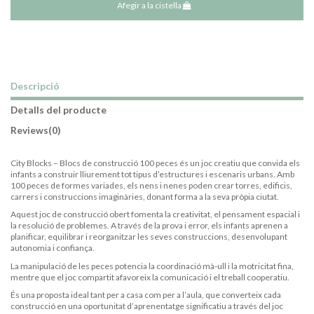
Afegir a la cistella
Descripció
Detalls del producte
Reviews
(0)
City Blocks – Blocs de construcció 100 peces és un joc creatiu que convida els
infants a construir lliurement tot tipus d’estructures i escenaris urbans. Amb
100 peces de formes variades, els nens i nenes poden crear torres, edificis,
carrers i construccions imaginàries, donant forma a la seva pròpia ciutat.
Aquest joc de construcció obert fomenta la creativitat, el pensament espacial i
la resolució de problemes. A través de la prova i error, els infants aprenen a
planificar, equilibrar i reorganitzar les seves construccions, desenvolupant
autonomia i confiança.
La manipulació de les peces potencia la coordinació mà-ull i la motricitat fina,
mentre que el joc compartit afavoreix la comunicació i el treball cooperatiu.
És una proposta ideal tant per a casa com per a l’aula, que converteix cada
construcció en una oportunitat d’aprenentatge significatiu a través del joc